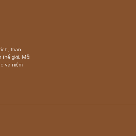
ích, thần
 thế giới. Mỗi
c và niềm