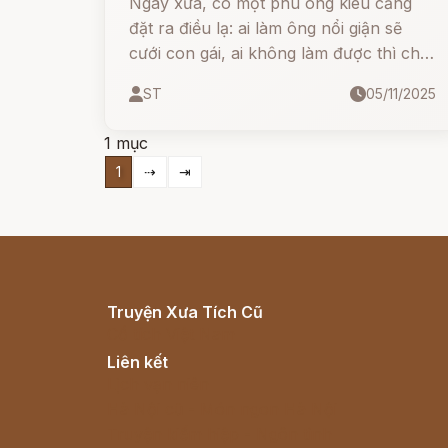
Ngày xưa, có một phú ông kiêu căng
đặt ra điều lạ: ai làm ông nổi giận sẽ
cưới con gái, ai không làm được thì chịu
một trăm hèo. Rất nhiều người đến rồi
ST
05/11/2025
ra về tay không… cho đến khi một
chàng rể láu lỉnh xuất hiện
1 mục
1
⇢
⇥
Truyện Xưa Tích Cũ
Cổ tích Việt Nam
Liên kết
Lịch vạn niên
Hà Nội cũ - Món ngon Hà Nội
Truyện kiếm hiệp - Ngôn tình