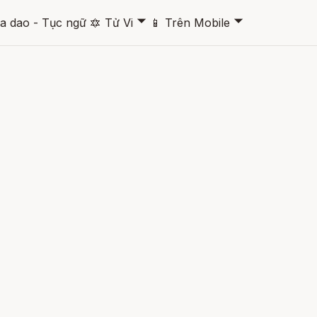
🞃
🞃
a dao - Tục ngữ
🔯
Tử Vi
📱
Trên Mobile