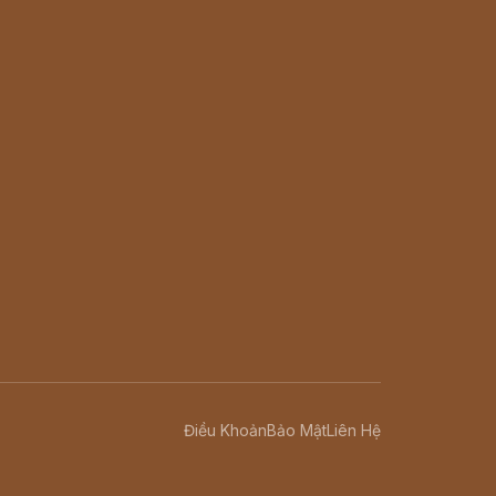
Điều Khoản
Bảo Mật
Liên Hệ