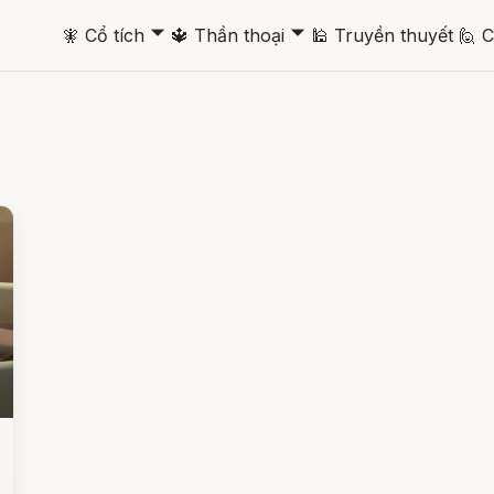
🞃
🞃
🧚
Cổ tích
🔱
Thần thoại
🕌
Truyền thuyết
🙋
C