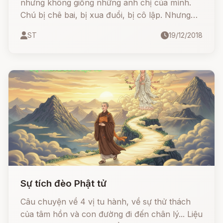
nhưng không giống những anh chị của mình.
Chú bị chê bai, bị xua đuổi, bị cô lập. Nhưng
liệu số phận có mãi nghiệt ngã với chú? Hãy
ST
19/12/2018
cùng lắng nghe câu chuyện đầy cảm xúc này
để khám phá hành trình tìm kiếm chính mình
của chú vịt con xấu xí nhé!
Sự tích đèo Phật tử
Câu chuyện về 4 vị tu hành, về sự thử thách
của tâm hồn và con đường đi đến chân lý... Liệu