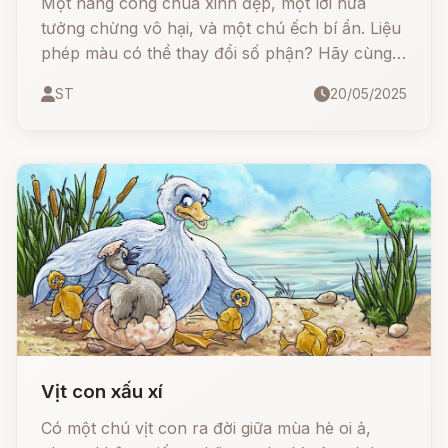
Một nàng công chúa xinh đẹp, một lời hứa
tưởng chừng vô hại, và một chú ếch bí ẩn. Liệu
phép màu có thể thay đổi số phận? Hãy cùng
lắng nghe câu chuyện đầy kỳ diệu này để khám
ST
20/05/2025
phá bài học sâu sắc về lòng trung thực và sự
biến đổi!
Vịt con xấu xí
Có một chú vịt con ra đời giữa mùa hè oi ả,