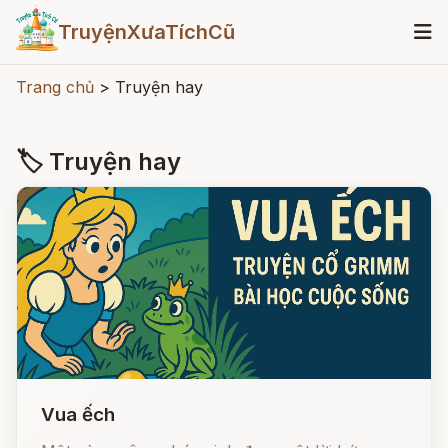
TruyệnXưaTíchCũ
Trang chủ
>
Truyện hay
🏷 Truyện hay
Vua ếch