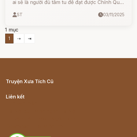
ai sẽ là người đủ tâm tu để đạt được Chính Quả,
và vì sao đèo lại mang tên gọi đặc biệt này?
ST
03/11/2025
1 mục
1
⇢
⇥
Truyện Xưa Tích Cũ
Cổ tích Việt Nam
Liên kết
Lịch vạn niên
Hà Nội cũ - Món ngon Hà Nội
Truyện kiếm hiệp - Ngôn tình
Download - Tải Miễn Phí