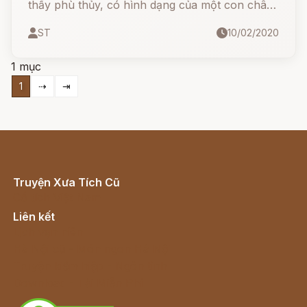
thầy phù thủy, có hình dạng của một con châu
chấu hoặc một con dế.
ST
10/02/2020
1 mục
1
⇢
⇥
Truyện Xưa Tích Cũ
Cổ tích Việt Nam
Liên kết
Lịch vạn niên
Hà Nội cũ - Món ngon Hà Nội
Truyện kiếm hiệp - Ngôn tình
Download - Tải Miễn Phí