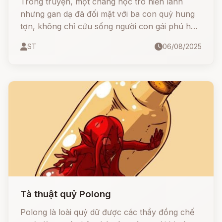
Trong truyện, một chàng học trò hiền lành
nhưng gan dạ đã đối mặt với ba con quỷ hung
tợn, không chỉ cứu sống người con gái phú hộ
mà còn nhận được những báu vật ma thuật kỳ
ST
06/08/2025
diệu.
Tà thuật quỷ Polong
Polong là loài quỷ dữ được các thầy đồng chế