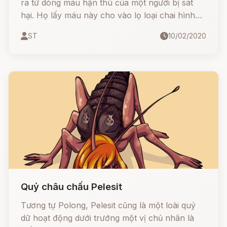
ra từ dòng máu hận thù của một người bị sát
hại. Họ lấy máu này cho vào lọ loại chai hình
cầu có cổ hẹp, để trong hai tuần, và dòng máu
ST
10/02/2020
sẽ "thành tinh", hóa thành con quỷ Polong cho
chủ nhân sai khiến.
Quỷ châu chấu Pelesit
Tương tự Polong, Pelesit cũng là một loài quỷ
dữ hoạt động dưới trướng một vị chủ nhân là