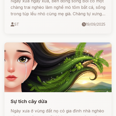
Ngày xửa ngày xưa, bên dòng sông Bối có một
chàng trai nghèo làm nghề mò tôm bắt cá, sống
trong túp lều nhỏ cùng mẹ già. Chàng tự xưng
là Cường Bạo – người không sợ trời, chẳng
ST
19/09/2025
ngán thần thánh
Sự tích cây dừa
Ngày xưa ở vùng đất nọ có gia đình nhà nghèo