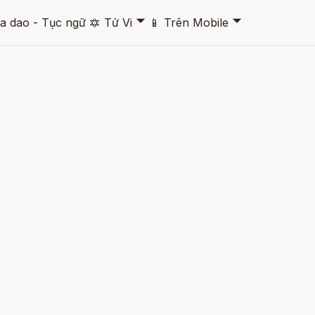
🞃
🞃
a dao - Tục ngữ
🔯
Tử Vi
📱
Trên Mobile