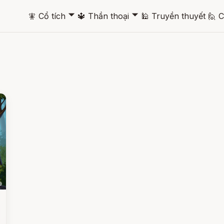
🞃
🞃
🧚
Cổ tích
🔱
Thần thoại
🕌
Truyền thuyết
🙋
C