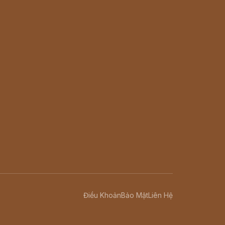
Điều Khoản
Bảo Mật
Liên Hệ