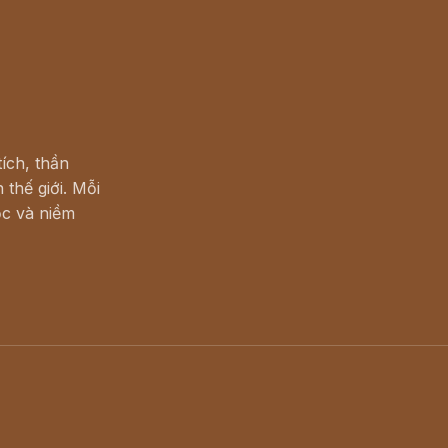
ích, thần
 thế giới. Mỗi
c và niềm