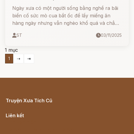
Ngày xưa có một người sống bằng nghề ra bãi
biển cố sức mò cua bắt ốc để lấy miếng ăn
hàng ngày nhưng vẫn nghèo khổ quá và chẳng
bao giờ no đủ cả.
ST
03/11/2025
1 mục
1
⇢
⇥
Truyện Xưa Tích Cũ
Cổ tích Việt Nam
Liên kết
Lịch vạn niên
Hà Nội cũ - Món ngon Hà Nội