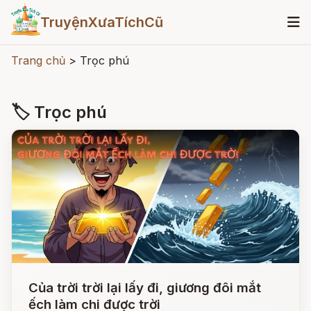
TruyệnXưaTíchCũ
Trang chủ
>
Trọc phú
🏷 Trọc phú
Của trời trời lại lấy đi, giương đôi mắt
ếch làm chi được trời