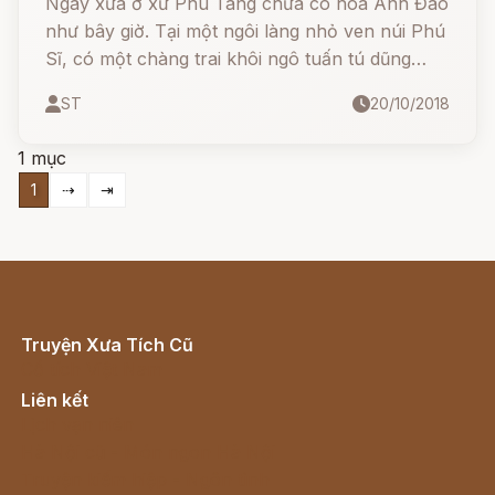
Ngày xưa ở xứ Phù Tang chưa có hoa Anh Đào
như bây giờ. Tại một ngôi làng nhỏ ven núi Phú
Sĩ, có một chàng trai khôi ngô tuấn tú dũng
cảm khác thường.
ST
20/10/2018
1 mục
1
⇢
⇥
Truyện Xưa Tích Cũ
Cổ tích Việt Nam
Liên kết
Lịch vạn niên
Hà Nội cũ - Món ngon Hà Nội
Truyện kiếm hiệp - Ngôn tình