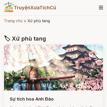
TruyệnXưaTíchCũ
Trang chủ
>
Xứ phù tang
🏷 Xứ phù tang
Sự tích hoa Anh Đào