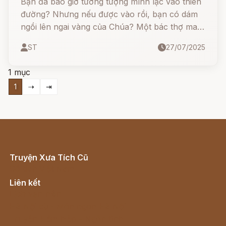
Bạn đã bao giờ tưởng tượng mình lạc vào thiên
đường? Nhưng nếu được vào rồi, bạn có dám
ngồi lên ngai vàng của Chúa? Một bác thợ may
thật thà nhưng hơi "nghịch" đã thử... và cái kết
ST
27/07/2025
khiến ai cũng bật cười!
1 mục
1
⇢
⇥
Truyện Xưa Tích Cũ
Cổ tích Việt Nam
Liên kết
Lịch vạn niên
Hà Nội cũ - Món ngon Hà Nội
Truyện kiếm hiệp - Ngôn tình