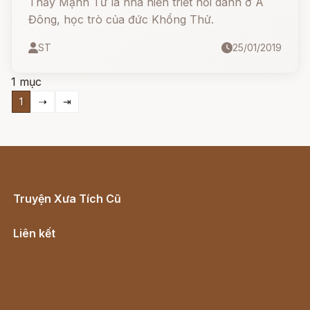
Thầy Mạnh Tử là nhà hiền triết nổi danh ở Á
Đông, học trò của đức Khổng Thử.
ST
25/01/2019
1 mục
1
⇢
⇥
Truyện Xưa Tích Cũ
Cổ tích Việt Nam
Liên kết
Lịch vạn niên
Hà Nội cũ - Món ngon Hà Nội
Truyện kiếm hiệp - Ngôn tình
Download - Tải Miễn Phí