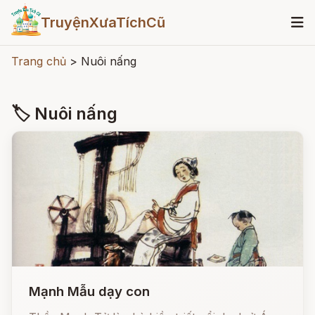
TruyệnXưaTíchCũ
Trang chủ
>
Nuôi nấng
🏷 Nuôi nấng
Mạnh Mẫu dạy con