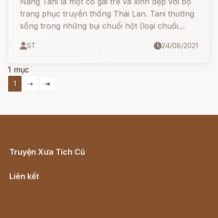
Nang Tani là một cô gái trẻ và xinh đẹp với bộ
trang phục truyền thống Thái Lan. Tani thường
sống trong những bụi chuối hột (loại chuối
được người Thái gọi là chuối Tani) vào ban
ST
24/08/2021
ngày (Có thể gọi đây là ma cây chuối), cho đến
khi màn đêm buông xuống, đặc biệt vào đêm
1 mục
trăng tròn, ta mới nhìn thấy được.
1
⇢
⇥
Truyện Xưa Tích Cũ
Cổ tích Việt Nam
Liên kết
Lịch vạn niên
Hà Nội cũ - Món ngon Hà Nội
Truyện kiếm hiệp - Ngôn tình