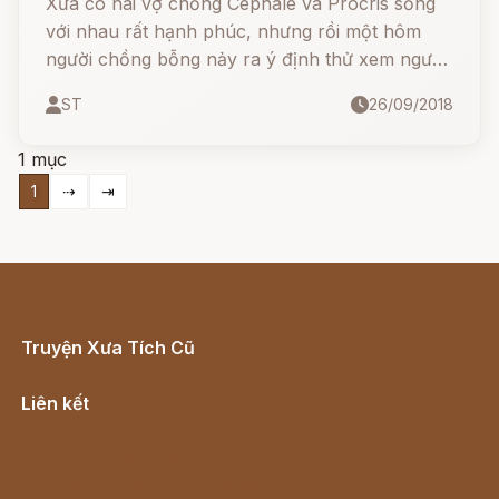
Xưa có hai vợ chồng Céphale và Procris sống
với nhau rất hạnh phúc, nhưng rồi một hôm
người chồng bỗng nảy ra ý định thử xem người
vợ của mình có chung thủy hay không, và đó là
ST
26/09/2018
đầu mối của cái kết thúc rất đỗi đau xót và
thương tâm, rất đỗi bi thảm của cuộc đời họ.
1 mục
1
⇢
⇥
Truyện Xưa Tích Cũ
Cổ tích Việt Nam
Liên kết
Lịch vạn niên
Hà Nội cũ - Món ngon Hà Nội
Truyện kiếm hiệp - Ngôn tình