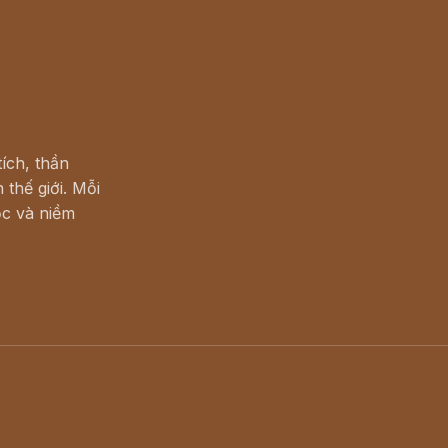
ích, thần
 thế giới. Mỗi
c và niềm