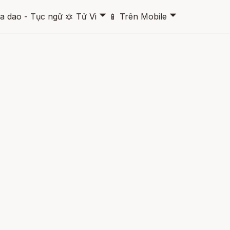
🞃
🞃
a dao - Tục ngữ
🔯
Tử Vi
📱
Trên Mobile