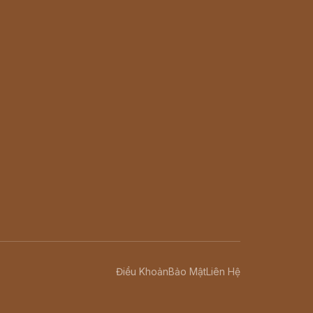
Điều Khoản
Bảo Mật
Liên Hệ