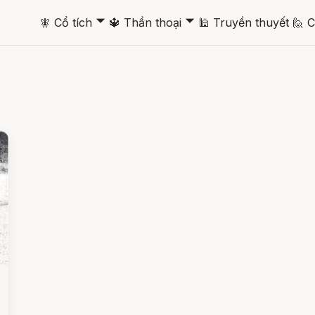
🞃
🞃
🧚
Cổ tích
🔱
Thần thoại
🕌
Truyền thuyết
🙋
C