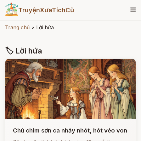
TruyệnXưaTíchCũ
Trang chủ
>
Lời hứa
🏷 Lời hứa
Chú chim sơn ca nhảy nhót, hót véo von