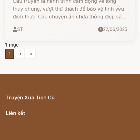
Câu truyện là hành trình cảm động về lòng
thủy chung, vượt thử thách để bảo vệ tình yêu
đích thực. Câu chuyện ẩn chứa thông điệp sâu
sắc về lời hứa, lòng kiên trì và sự chiến thắng
ST
22/06/2025
của tình yêu trước những thế lực phù phép.
1 mục
1
⇢
⇥
Truyện Xưa Tích Cũ
Cổ tích Việt Nam
Liên kết
Lịch vạn niên
Hà Nội cũ - Món ngon Hà Nội
Truyện kiếm hiệp - Ngôn tình