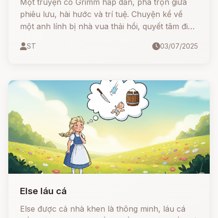
Một truyện cổ Grimm hấp dẫn, pha trộn giữa
phiêu lưu, hài hước và trí tuệ. Chuyện kể về
một anh lính bị nhà vua thải hồi, quyết tâm đi
chu du khắp nơi để lật ngược thế cờ. Trên
ST
03/07/2025
đường đi, anh kết bạn với 5 người kỳ lạ – mỗi
người đều có khả năng phi thường.
Else láu cá
Else được cả nhà khen là thông minh, láu cá