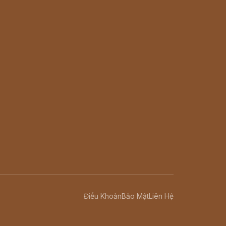
Điều Khoản
Bảo Mật
Liên Hệ