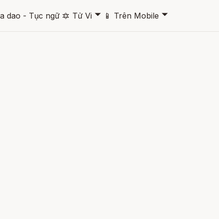
🞃
🞃
a dao - Tục ngữ
🔯
Tử Vi
📱
Trên Mobile