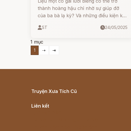
Liệu một cô gái lười biếng có thể trở
thành hoàng hậu chỉ nhờ sự giúp đỡ
của ba bà lạ kỳ? Và những điều kiện kỳ
lạ mà họ đưa ra là gì? Câu chuyện sẽ
ST
24/05/2025
mang đến một bài học dí dỏm, bất ngờ
và đầy nhân văn. Hãy cùng theo dõi
1 mục
nhé!
1
⇢
⇥
Truyện Xưa Tích Cũ
Cổ tích Việt Nam
Liên kết
Lịch vạn niên
Hà Nội cũ - Món ngon Hà Nội
Truyện kiếm hiệp - Ngôn tình