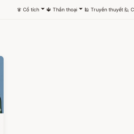
🞃
🞃
🧚
Cổ tích
🔱
Thần thoại
🕌
Truyền thuyết
🙋
C