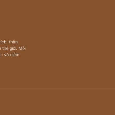
ích, thần
 thế giới. Mỗi
c và niềm