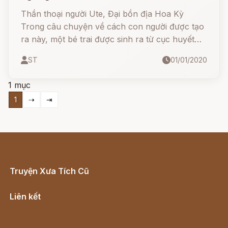
Thần thoại người Ute, Đại bồn địa Hoa Kỳ
Trong câu chuyện về cách con người được tạo
ra này, một bé trai được sinh ra từ cục huyết
ngưng của một con trâu và kế thừa sức mạnh
ST
01/01/2020
của con vật hùng mạnh này.
1 mục
1
⇢
⇥
Truyện Xưa Tích Cũ
Cổ tích Việt Nam
Liên kết
Lịch vạn niên
Hà Nội cũ - Món ngon Hà Nội