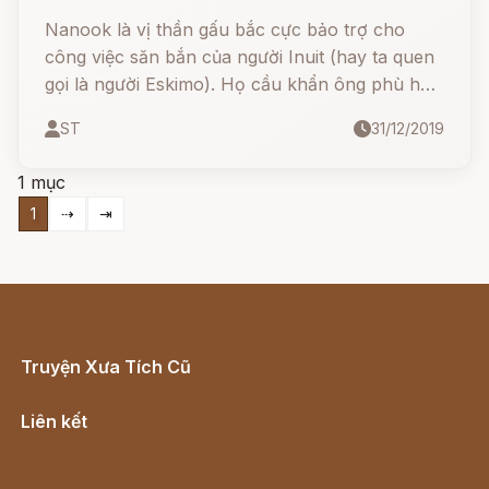
Nanook là vị thần gấu bắc cực bảo trợ cho
công việc săn bắn của người Inuit (hay ta quen
gọi là người Eskimo). Họ cầu khẩn ông phù hộ
cho việc săn bắn được thuận lợi, dù một trong
ST
31/12/2019
những thứ họ săn lại chính là... gấu bắc cực
1 mục
1
⇢
⇥
Truyện Xưa Tích Cũ
Cổ tích Việt Nam
Liên kết
Lịch vạn niên
Hà Nội cũ - Món ngon Hà Nội