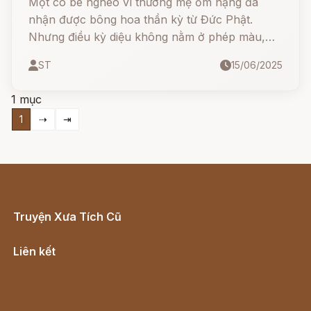
Một cô bé nghèo vì thương mẹ ốm nặng đã
nhận được bông hoa thần kỳ từ Đức Phật.
Nhưng điều kỳ diệu không nằm ở phép màu,
mà ở chính tấm lòng của cô khi xé nhỏ từng
ST
15/06/2025
cánh hoa để kéo dài sự sống cho mẹ...
1 mục
1
⇢
⇥
Truyện Xưa Tích Cũ
Cổ tích Việt Nam
Liên kết
Lịch vạn niên
Hà Nội cũ - Món ngon Hà Nội
Truyện kiếm hiệp - Ngôn tình