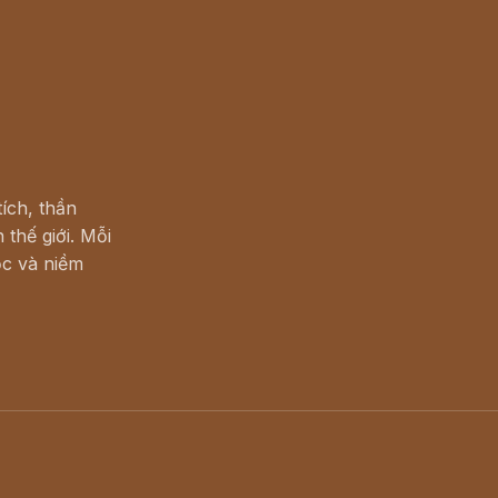
ích, thần
 thế giới. Mỗi
c và niềm