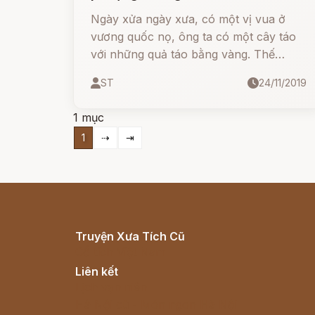
Ngày xửa ngày xưa, có một vị vua ở
vương quốc nọ, ông ta có một cây táo
với những quả táo bằng vàng. Thế
nhưng, mỗi đêm qua đi, lại có một quả
ST
24/11/2019
táo vàng bị đánh cắp.
1 mục
1
⇢
⇥
Truyện Xưa Tích Cũ
Cổ tích Việt Nam
Liên kết
Lịch vạn niên
Hà Nội cũ - Món ngon Hà Nội