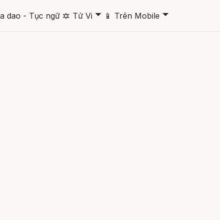
🞃
🞃
a dao - Tục ngữ
🔯
Tử Vi
📱
Trên Mobile