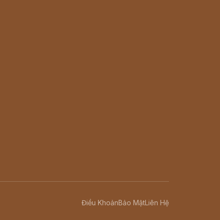
Điều Khoản
Bảo Mật
Liên Hệ