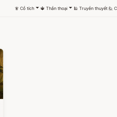
🞃
🞃
🧚
Cổ tích
🔱
Thần thoại
🕌
Truyền thuyết
🙋
C