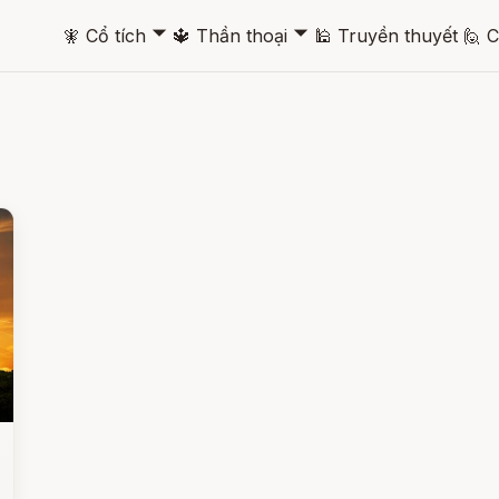
🞃
🞃
🧚
Cổ tích
🔱
Thần thoại
🕌
Truyền thuyết
🙋
C