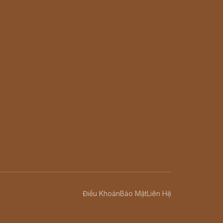
Điều Khoản
Bảo Mật
Liên Hệ