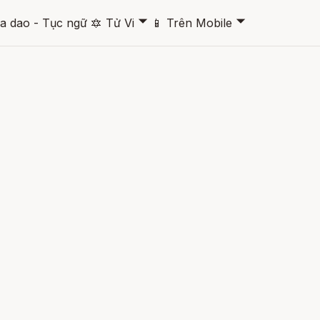
🞃
🞃
a dao - Tục ngữ
🔯
Tử Vi
📱
Trên Mobile