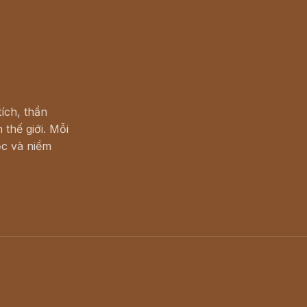
ích, thần
 thế giới. Mỗi
c và niềm