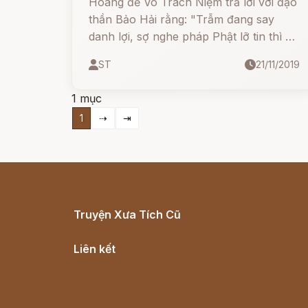
Hoàng đế Vô Trách Niệm trả lời với đạo
thần Bảo Hải rằng: "Trẫm đang say
danh lợi, sợ nghe pháp Phật lỡ tin thì bỏ
giang sơn, sự nghiệp cho ai".
ST
21/11/2019
1 mục
1
⇢
⇥
Truyện Xưa Tích Cũ
Cổ tích Việt Nam
Liên kết
Lịch vạn niên
Hà Nội cũ - Món ngon Hà Nội
Truyện kiếm hiệp - Ngôn tình