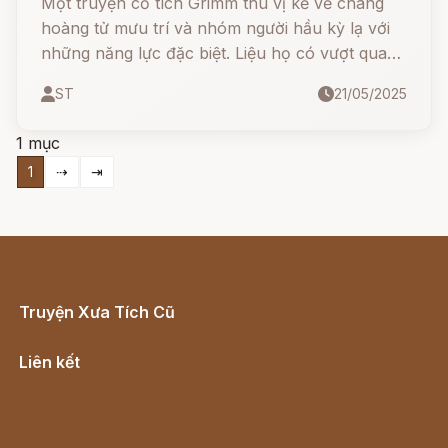
Một truyện cổ tích Grimm thú vị kể về chàng
hoàng tử mưu trí và nhóm người hầu kỳ lạ với
những năng lực đặc biệt. Liệu họ có vượt qua
thử thách của công chúa kiêu kỳ và vị vua gian
ST
21/05/2025
xảo? Hãy cùng theo dói nhé!
1 mục
1
⇢
⇥
Truyện Xưa Tích Cũ
Cổ tích Việt Nam
Liên kết
Lịch vạn niên
Hà Nội cũ - Món ngon Hà Nội
Truyện kiếm hiệp - Ngôn tình