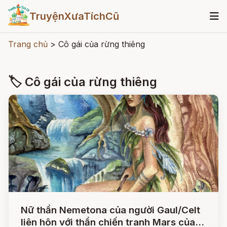
TruyệnXưaTíchCũ
Trang chủ
>
Cô gái của rừng thiêng
🏷 Cô gái của rừng thiêng
Nữ thần Nemetona của người Gaul/Celt
liên hôn với thần chiến tranh Mars của