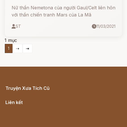
La Mã
Nữ thần Nemetona của người Gaul/Celt liên hôn
với thần chiến tranh Mars của La Mã
ST
11/03/2021
1 mục
1
⇢
⇥
Truyện Xưa Tích Cũ
Cổ tích Việt Nam
Liên kết
Lịch vạn niên
Hà Nội cũ - Món ngon Hà Nội
Truyện kiếm hiệp - Ngôn tình