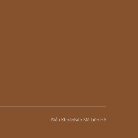
Điều Khoản
Bảo Mật
Liên Hệ