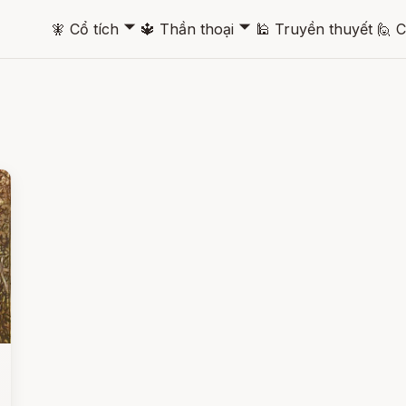
🞃
🞃
🧚
Cổ tích
🔱
Thần thoại
🕌
Truyền thuyết
🙋
C