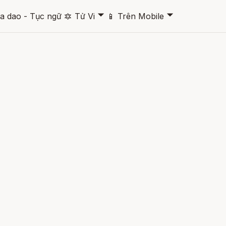
🞃
🞃
a dao - Tục ngữ
🔯
Tử Vi
📱
Trên Mobile