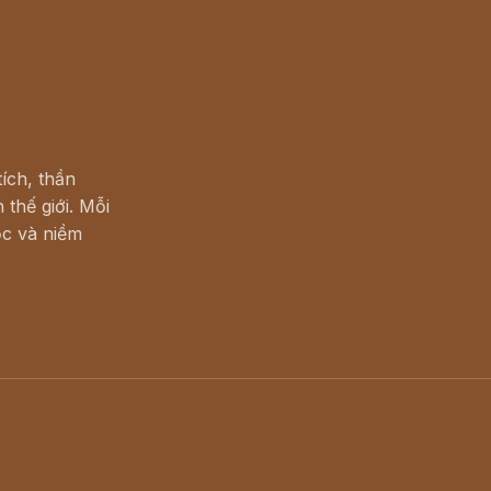
ích, thần
 thế giới. Mỗi
c và niềm