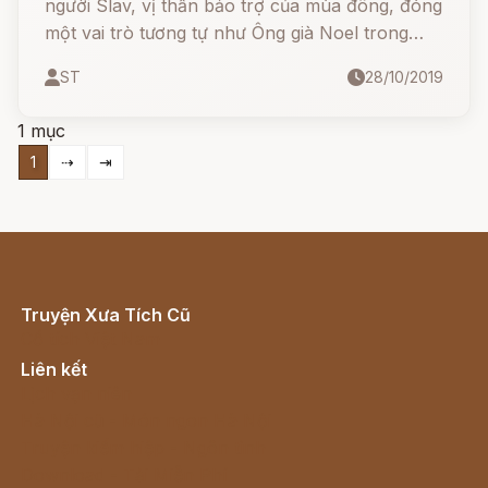
người Slav, vị thần bảo trợ của mùa đông, đóng
một vai trò tương tự như Ông già Noel trong
văn hóa phương Tây (dựa trên nguyên mẫu
ST
28/10/2019
Thánh Nicolaus).
1 mục
1
⇢
⇥
Truyện Xưa Tích Cũ
Cổ tích Việt Nam
Liên kết
Lịch vạn niên
Hà Nội cũ - Món ngon Hà Nội
Truyện kiếm hiệp - Ngôn tình
Download - Tải Miễn Phí