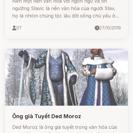
Nên một nền văn hóa với ngôn ngữ và tín
ngưỡng Slavic là nền văn hóa của người Slav,
họ là nhóm chủng tộc lâu đời sống chủ yếu ở
châu Âu với dân số khoảng 1/3 châu lục này.
ST
27/10/2019
Đến thế kỷ 6, họ di cư đi rải rác khắp nơi như
Đông Âu, Trung Âu, Balkan, Siberia, Liên Bang
Nga, Trung Á... và một số nơi khác trên thế giới,
nhưng tập trung chủ yếu vẫn ở phần phía Đông
châu Âu.
Ông già Tuyết Ded Moroz
Ded Moroz là ông già tuyết trong văn hóa của