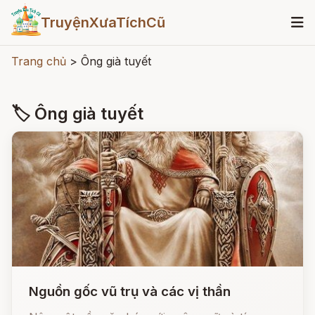
TruyệnXưaTíchCũ
Trang chủ
>
Ông già tuyết
🏷 Ông già tuyết
Nguồn gốc vũ trụ và các vị thần