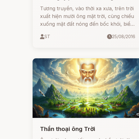
Tương truyền, vào thời xa xưa, trên trời
xuất hiện mười ông mặt trời, cùng chiếu
xuống mặt đất nóng đến bốc khói, biển
hồ khô cạn, người dân gần như không
ST
25/08/2016
thể sống nổi. Mười ông mặt trời chính là
mười người con trai của Ngọc Hoàng
biến thành.
Thần thoại ông Trời