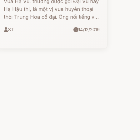
Vua Hạ Vũ, thường được gọi Đại Vũ hay
Hạ Hậu thị, là một vị vua huyền thoại
thời Trung Hoa cổ đại. Ông nổi tiếng với
kỳ công trị thủy, và nhân cách đạo đức
ST
14/12/2019
ngay thẳng của mình