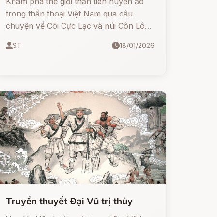
Khám phá thế giới thần tiên huyền ảo
trong thần thoại Việt Nam qua câu
chuyện về Cõi Cực Lạc và núi Côn Lôn.
Nơi ấy, những linh hồn hiền đức được
ST
18/01/2026
giải thoát khỏi kiếp luân hồi, sống trong
âm nhạc của gió, hương thơm của hoa
sen và sự bất tử của trái đào tiên. Một
bài học sâu sắc về nhân quả và giá trị
của lối sống thiện lương
Truyền thuyết Đại Vũ trị thủy