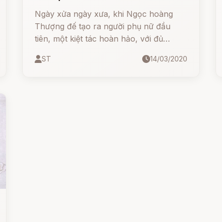
Ngày xửa ngày xưa, khi Ngọc hoàng
Thượng đế tạo ra người phụ nữ đầu
tiên, một kiệt tác hoàn hảo, với đủ
những nguyên liệu quý giá nhất mà
ST
14/03/2020
Người có được. Người say mê tác phẩm
của mình, không lúc nào rời. Thế rồi
người hòa mình với tác phẩm đó, đẻ ra
mười hai người con gái, nhan sắc mỹ
miều. Người phụ nữ đầu tiên đó sau này
được phong là Tây vương Mẫu, là bậc
sinh thành ra thiên hạ.