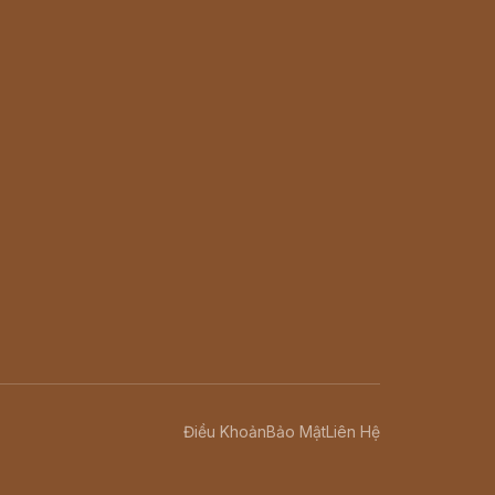
Điều Khoản
Bảo Mật
Liên Hệ