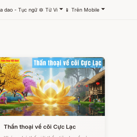
🞃
🞃
a dao - Tục ngữ
🔯
Tử Vi
📱
Trên Mobile
Thần thoại về cõi Cực Lạc