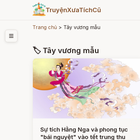
TruyệnXưaTíchCũ
Trang chủ
>
Tây vương mẫu
🏷 Tây vương mẫu
Sự tích Hằng Nga và phong tục
"bái nguyệt" vào tết trung thu