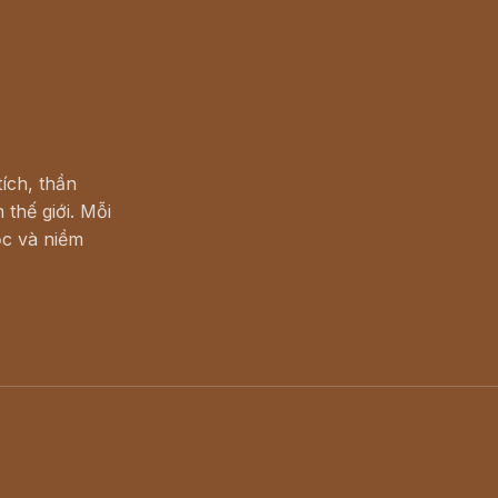
ích, thần
 thế giới. Mỗi
c và niềm