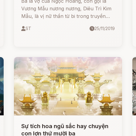
Bà là vợ của Ngọc Hoàng, còn gọi là
Vương Mẫu nương nương, Diêu Trì Kim
Mẫu, là vị nữ thần từ bi trong truyền
thuyết Trung Quốc.
ST
25/11/2019
Sự tích hoa ngũ sắc hay chuyện
con lợn thứ mười ba