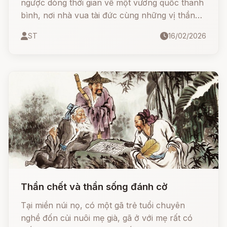
ngược dòng thời gian về một vương quốc thanh
bình, nơi nhà vua tài đức cùng những vị thần
quyền năng như Thần Sông, Thần Núi, Thần
ST
16/02/2026
Mặt Trời sẽ hé lộ bí mật về thời gian. Đặc biệt là
hình ảnh cảm động của bà lão hái hoa đào chờ
con đã tạo nên phong tục Tết Nguyên Đán
thiêng liêng
Thần chết và thần sống đánh cờ
Tại miền núi nọ, có một gã trẻ tuổi chuyên
nghề đốn củi nuôi mẹ già, gã ở với mẹ rất có