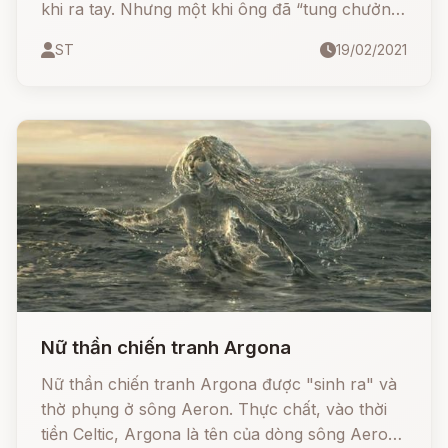
khi ra tay. Nhưng một khi ông đã “tung chưởng”
thì các anh thần khác chỉ có nước… ra chuồng
ST
19/02/2021
gà.
Nữ thần chiến tranh Argona
Nữ thần chiến tranh Argona được "sinh ra" và
thờ phụng ở sông Aeron. Thực chất, vào thời
tiền Celtic, Argona là tên của dòng sông Aeron,