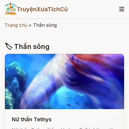
TruyệnXưaTíchCũ
Trang chủ
>
Thần sông
🏷 Thần sông
Nữ thần Tethys