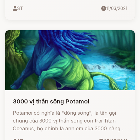
có nghĩa là "tàn sát".
ST
11/03/2021
3000 vị thần sông Potamoi
Potamoi có nghĩa là "dòng sông", là tên gọi
chung của 3000 vị thần sông con trai Titan
Oceanus, họ chính là anh em của 3000 nàng
tiên đại dương Oceanid. Họ cai quản các dòng