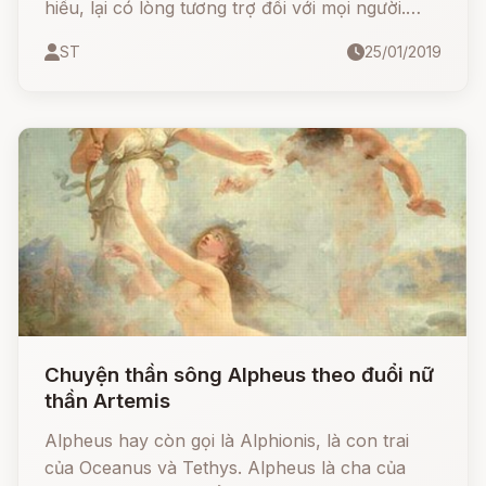
hiếu, lại có lòng tương trợ đối với mọi người.
Một chiều kia, từ trong rừng ôm bó củi trở về
ST
25/01/2019
nhà, gã gặp một ông lão ăn mày nằm rên rỉ ở
giữa đường.
Chuyện thần sông Alpheus theo đuổi nữ
thần Artemis
Alpheus hay còn gọi là Alphionis, là con trai
của Oceanus và Tethys. Alpheus là cha của