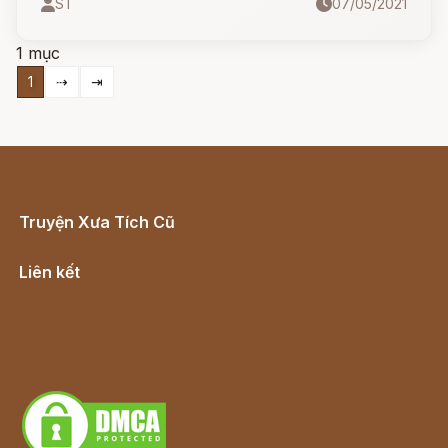
ST
07/05/2021
sông suối mọi miền Hy Lạp, đồng thời là cha
của các nàng tiên nước Naiad sinh sống ở các
1 mục
miền nước ngọt, sông hồ.
1
⇢
⇥
Truyện Xưa Tích Cũ
Cổ tích Việt Nam
Liên kết
Lịch vạn niên
Hà Nội cũ - Món ngon Hà Nội
Truyện kiếm hiệp - Ngôn tình
Download - Tải Miễn Phí