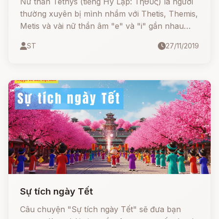
Nữ thần Tethys (tiếng Hy Lạp: Τηθύς) là người
thường xuyên bị mình nhầm với Thetis, Themis,
Metis và vài nữ thần âm "e" và "i" gần nhau
khác. Nàng là con của Gaia với Uranus, tức là
ST
27/11/2019
một trong 12 Titan. Tethys là mẹ của các
Oceanid, thần sông và vợ của Oceanus.
Sự tích ngày Tết
Câu chuyện "Sự tích ngày Tết" sẽ đưa bạn