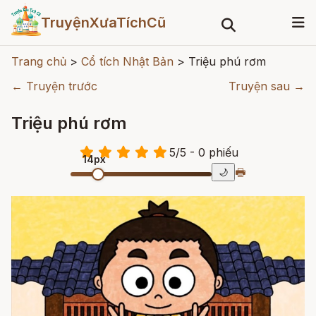
TruyệnXưaTíchCũ
Trang chủ
>
Cổ tích Nhật Bản
>
Triệu phú rơm
← Truyện trước
Truyện sau →
Triệu phú rơm
5
/
5
- 0
phiếu
14px
🖶
🌙