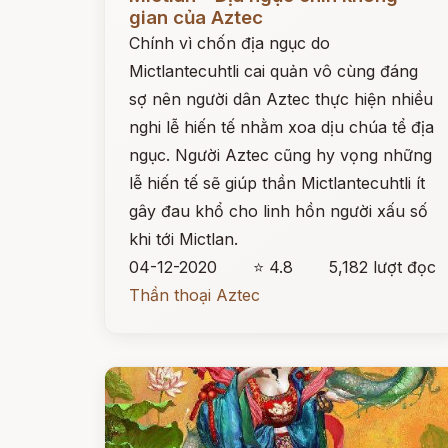
gian của Aztec
Chính vì chốn địa ngục do
Mictlantecuhtli cai quản vô cùng đáng
sợ nên người dân Aztec thực hiện nhiều
nghi lễ hiến tế nhằm xoa dịu chúa tể địa
ngục. Người Aztec cũng hy vọng những
lễ hiến tế sẽ giúp thần Mictlantecuhtli ít
gây đau khổ cho linh hồn người xấu số
khi tới Mictlan.
04-12-2020
⭐ 4.8
5,182 lượt đọc
Thần thoại Aztec