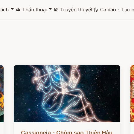
🞃
🞃
tích
🔱
Thần thoại
🕌
Truyền thuyết
🙋
Ca dao - Tục 
Đọc ngay
Đ
Cassiopeia - Chòm sao Thiên Hậu