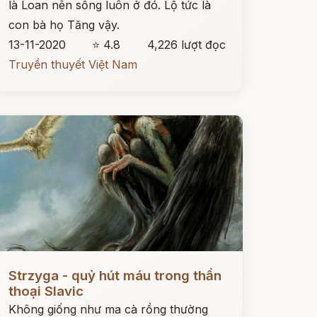
là Loan nên sống luôn ở đó. Lộ tức là
con bà họ Tăng vậy.
13-11-2020
⭐ 4.8
4,226 lượt đọc
Truyền thuyết Việt Nam
ọc ngay
Strzyga - quỷ hút máu trong thần
thoại Slavic
Không giống như ma cà rồng thường