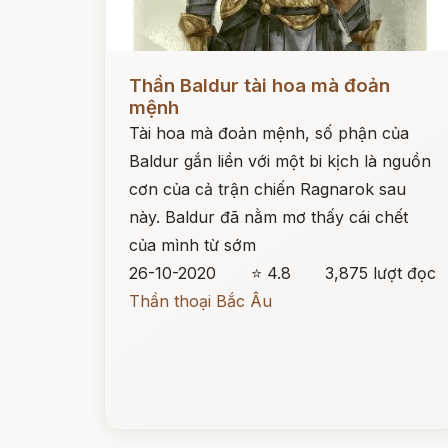
Đọc ngay
Thần Baldur tài hoa mà đoản
mệnh
Tài hoa mà đoản mệnh, số phận của
Baldur gắn liền với một bi kịch là nguồn
cơn của cả trận chiến Ragnarok sau
này. Baldur đã nằm mơ thấy cái chết
của mình từ sớm
26-10-2020
⭐ 4.8
3,875 lượt đọc
Thần thoại Bắc Âu