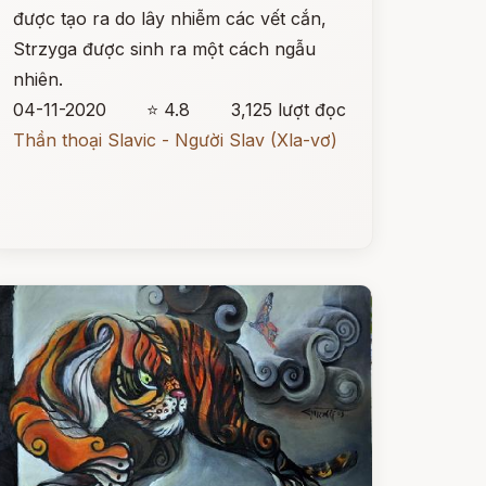
được tạo ra do lây nhiễm các vết cắn,
Strzyga được sinh ra một cách ngẫu
nhiên.
04-11-2020
⭐ 4.8
3,125 lượt đọc
Thần thoại Slavic - Người Slav (Xla-vơ)