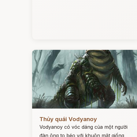
Đọc ngay
Thủy quái Vodyanoy
Vodyanoy có vóc dáng của một người
đàn ông to béo với khuôn mặt giống