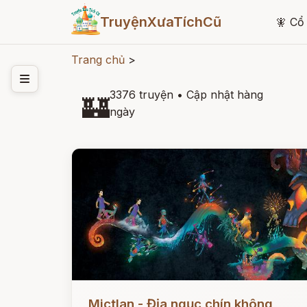
TruyệnXưaTíchCũ
🧚
Cổ 
Trang chủ
>
3376 truyện
•
Cập nhật hàng
🏰
ngày
Đọc ngay
Mictlan - Địa ngục chín không