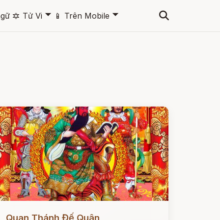
🞃
🞃
ngữ
🔯
Tử Vi
📱
Trên Mobile
ọc ngay
Quan Thánh Đế Quân