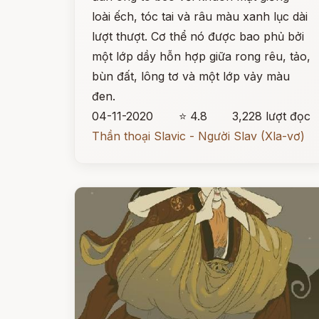
loài ếch, tóc tai và râu màu xanh lục dài
lượt thượt. Cơ thể nó được bao phủ bởi
một lớp dầy hỗn hợp giữa rong rêu, tảo,
bùn đất, lông tơ và một lớp vảy màu
đen.
04-11-2020
⭐ 4.8
3,228 lượt đọc
Thần thoại Slavic - Người Slav (Xla-vơ)