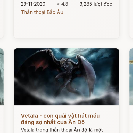
23-11-2020
⭐ 4.8
3,285 lượt đọc
Thần thoại Bắc Âu
Đọc ngay
Đ
Vetala - con quái vật hút máu
đáng sợ nhất của Ấn Độ
Vetala trong thần thoại Ấn độ là một