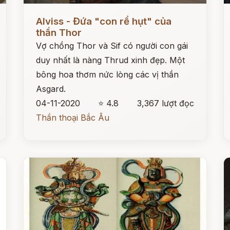
Đọc ngay
Đ
Alviss - Đứa "con rể hụt" của
thần Thor
Vợ chồng Thor và Sif có người con gái
duy nhất là nàng Thrud xinh đẹp. Một
bông hoa thơm nức lòng các vị thần
Asgard.
04-11-2020
⭐ 4.8
3,367 lượt đọc
Thần thoại Bắc Âu