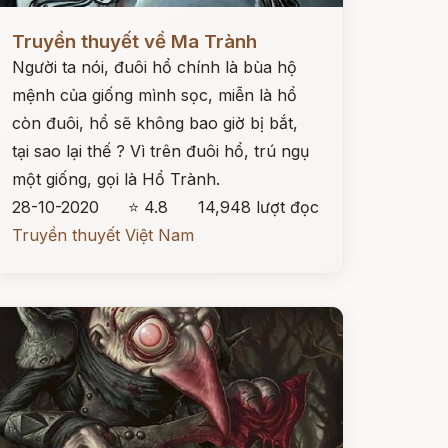
ọc ngay
Truyền thuyết về Ma Trành
Người ta nói, đuôi hổ chính là bùa hộ
mệnh của giống mình sọc, miễn là hổ
còn đuôi, hổ sẽ không bao giờ bị bắt,
tại sao lại thế ? Vì trên đuôi hổ, trú ngụ
một giống, gọi là Hổ Trành.
28-10-2020
⭐ 4.8
14,948 lượt đọc
Truyền thuyết Việt Nam