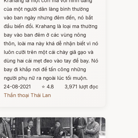
Krahang là một con ma với hình dáng
của một người dân làng bình thường
vào ban ngày nhưng đêm đến, nó bắt
đầu biến đổi. Krahang là loại ma thường
bay vào ban đêm ở các vùng nông
thôn, loài ma này khá dễ nhận biết vì nó
luôn cưỡi trên một cái chày giã gạo và
dùng hai cái mẹt đeo vào tay để bay. Nó
bay đi khắp nơi để tấn công những
người phụ nữ ra ngoài lúc tối muộn.
24-08-2021
⭐ 4.8
3,971 lượt đọc
Thần thoại Thái Lan