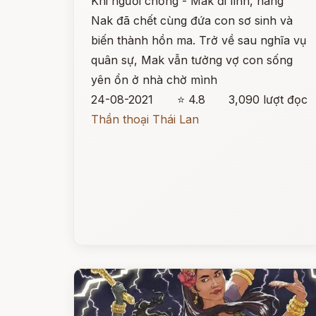
Khi người chồng - Mak đi lính, nàng
Nak đã chết cùng đứa con sơ sinh và
biến thành hồn ma. Trở về sau nghĩa vụ
quân sự, Mak vẫn tưởng vợ con sống
yên ổn ở nhà chờ mình
24-08-2021
⭐ 4.8
3,090 lượt đọc
Thần thoại Thái Lan