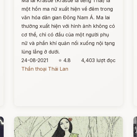
Ma lai Krasue (Krasue là tiếng Thái) là
một hồn ma nữ xuất hiện về đêm trong
văn hóa dân gian Đông Nam Á. Ma lai
thường xuất hiện với hình ảnh không có
cơ thể, chỉ có đầu của một người phụ
nữ và phần khí quản nối xuống nội tạng
lủng lẳng ở dưới.
24-08-2021
⭐ 4.8
4,403 lượt đọc
Thần thoại Thái Lan