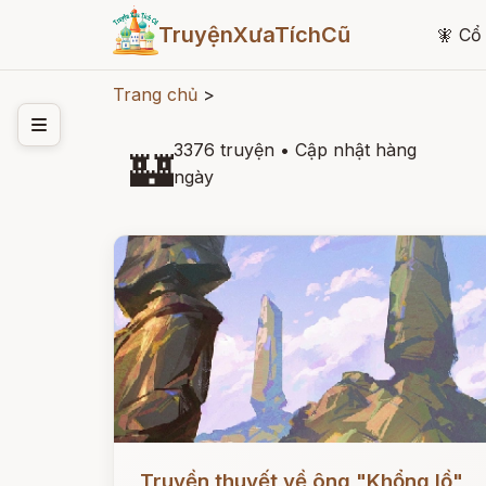
TruyệnXưaTíchCũ
🧚
Cổ 
Trang chủ
>
3376 truyện
•
Cập nhật hàng
🏰
ngày
Đọc ngay
Truyền thuyết về ông "Khổng lồ"