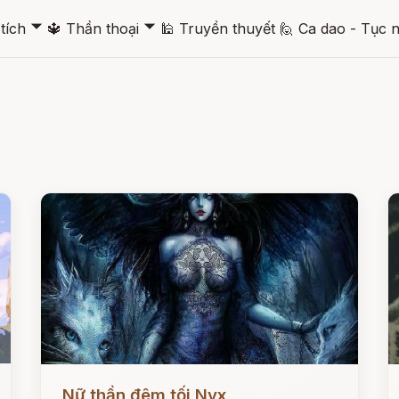
🞃
🞃
tích
🔱
Thần thoại
🕌
Truyền thuyết
🙋
Ca dao - Tục 
Đọc ngay
Đ
Nữ thần đêm tối Nyx