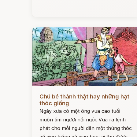
Đọc ngay
Chú bé thành thật hay những hạt
thóc giống
Ngày xưa có một ông vua cao tuổi
muốn tìm người nối ngôi. Vua ra lệnh
phát cho mỗi người dân một thúng thóc
về gieo trồng và giao hẹn: ai thu được