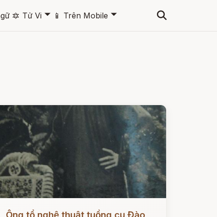
🞃
🞃
ngữ
🔯
Tử Vi
📱
Trên Mobile
ọc ngay
Ông tổ nghệ thuật tuồng cụ Đào