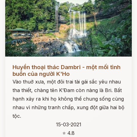
Đọc ngay
Huyền thoại thác Dambri - một mối tình
buồn của người K'Ho
Vào thuở xưa, một đôi trai tài gái sắc yêu nhau
tha thiết, chàng tên K’Đam còn nàng là Bri. Bất
hạnh xảy ra khi họ không thể chung sống cùng
nhau vì những tranh chấp, xung đột giữa hai bộ
tộc.
15-03-2021
⭐ 4.8