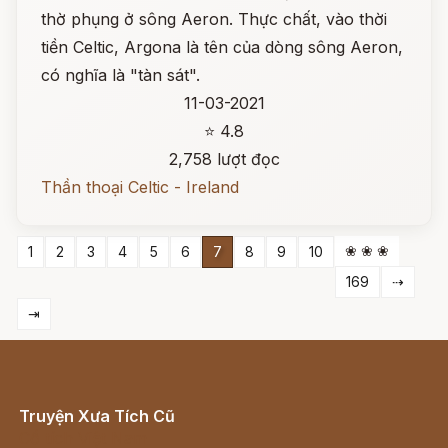
thờ phụng ở sông Aeron. Thực chất, vào thời
tiền Celtic, Argona là tên của dòng sông Aeron,
có nghĩa là "tàn sát".
11-03-2021
⭐ 4.8
2,758 lượt đọc
Thần thoại Celtic - Ireland
❀ ❀ ❀
1
2
3
4
5
6
7
8
9
10
169
⇢
⇥
Truyện Xưa Tích Cũ
Cổ tích Việt Nam