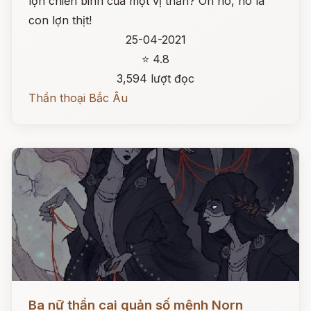
lợn chiến binh của một vị thần? Oh no, nó là
con lợn thịt!
25-04-2021
⭐ 4.8
3,594 lượt đọc
Thần thoại Bắc Âu
Đọc ngay
Ba nữ thần cai quản số mệnh Norn