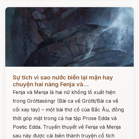
Đọc ngay
Sự tích vì sao nước biển lại mặn hay
chuyện hai nàng Fenja và...
Fenja và Menja là hai nữ khổng lồ xuất hiện
trong Gróttasöngr (Bài ca về Grótti/Bài ca về
cối xay tay) – một bài thơ cổ của Bắc Âu, đồng
thời góp mặt trong cả hai tập Prose Edda và
Poetic Edda. Truyền thuyết về Fenja và Menja
sau này được cải biên thành truyện cổ tích