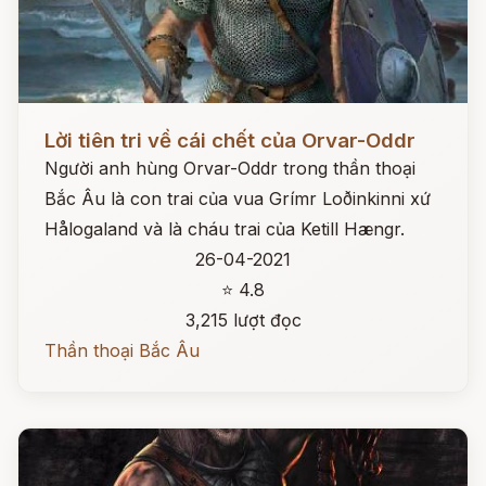
Đọc ngay
Lời tiên tri về cái chết của Orvar-Oddr
Người anh hùng Orvar-Oddr trong thần thoại
Bắc Âu là con trai của vua Grímr Loðinkinni xứ
Hålogaland và là cháu trai của Ketill Hængr.
26-04-2021
⭐ 4.8
3,215 lượt đọc
Thần thoại Bắc Âu