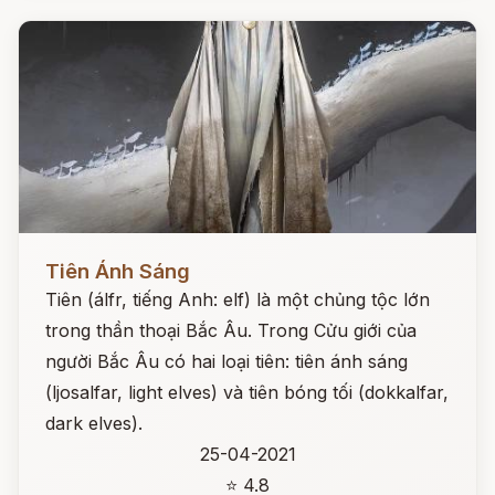
Đọc ngay
Tiên Ánh Sáng
Tiên (álfr, tiếng Anh: elf) là một chủng tộc lớn
trong thần thoại Bắc Âu. Trong Cửu giới của
người Bắc Âu có hai loại tiên: tiên ánh sáng
(ljosalfar, light elves) và tiên bóng tối (dokkalfar,
dark elves).
25-04-2021
⭐ 4.8