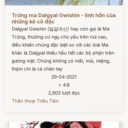
Đọc ngay
Trứng ma Dalgyal Gwishin - linh hồn của
những kẻ cô độc
Dalgyal Gwishin (달걀귀신) hay còn gọi là Ma
Trứng, thường cư ngụ chủ yếu trên núi cao,
điều khiến chúng đặc biệt so với các loài Ma
khác là Dalgyal thiếu hầu hết các bộ phận trên
gương mặt. Chúng không có mắt, mũi, miệng,
thậm chí là cả chân tay
29-04-2021
⭐ 4.8
2,603 lượt đọc
Thần thoại Triều Tiên