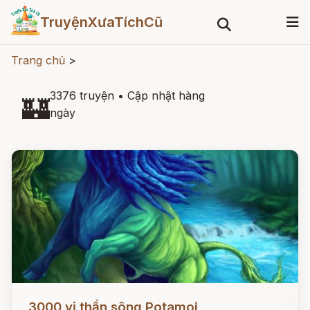
TruyệnXưaTíchCũ
Trang chủ
>
3376 truyện
•
Cập nhật hàng
🏰
ngày
Đọc ngay
3000 vị thần sông Potamoi