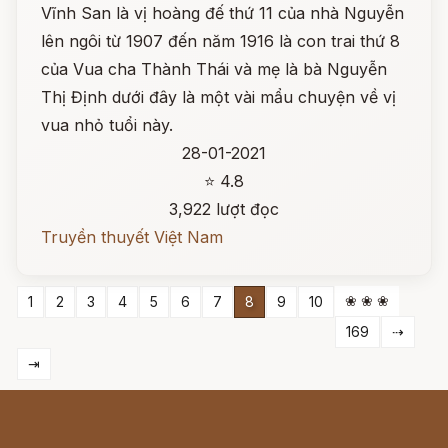
Vĩnh San là vị hoàng đế thứ 11 của nhà Nguyễn
lên ngôi từ 1907 đến năm 1916 là con trai thứ 8
của Vua cha Thành Thái và mẹ là bà Nguyễn
Thị Định dưới đây là một vài mẩu chuyện về vị
vua nhỏ tuổi này.
28-01-2021
⭐ 4.8
3,922 lượt đọc
Truyền thuyết Việt Nam
❀ ❀ ❀
1
2
3
4
5
6
7
8
9
10
169
⇢
⇥