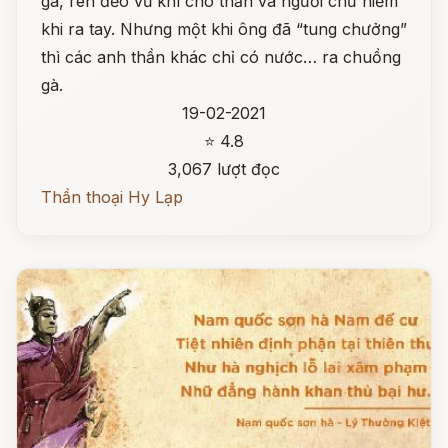
gà, rèn đẽo vũ khí cho thần và người chứ hiếm
khi ra tay. Nhưng một khi ông đã “tung chưởng”
thì các anh thần khác chỉ có nước… ra chuồng
gà.
19-02-2021
⭐ 4.8
3,067 lượt đọc
Thần thoại Hy Lạp