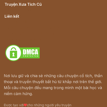
Truyện Xưa Tích Cũ
Cổ tích Việt Nam
Liên kết
Lịch vạn niên
Hà Nội cũ - Món ngon Hà Nội
Truyện kiếm hiệp - Ngôn tình
Download - Tải Miễn Phí
Nơi lưu giữ và chia sẻ những câu chuyện cổ tích, thần
thoại và truyền thuyết bất hủ từ khắp nơi trên thế giới.
Mỗi câu chuyện đều mang trong mình một bài học và
niềm cảm hứng.
Được tạo với
cho những người yêu truyện