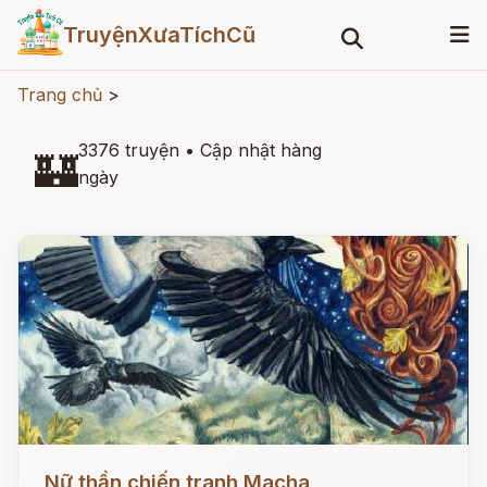
TruyệnXưaTíchCũ
Trang chủ
>
3376 truyện
•
Cập nhật hàng
🏰
ngày
Đọc ngay
Nữ thần chiến tranh Macha