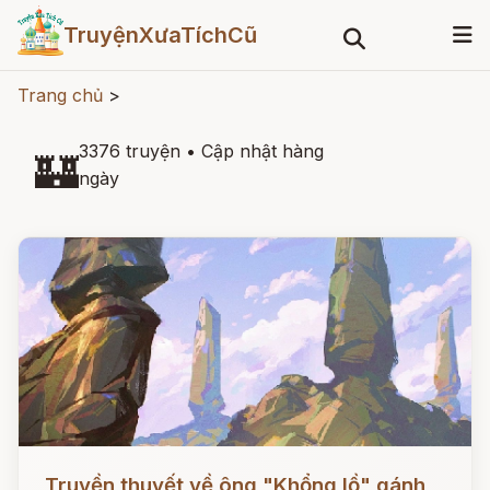
TruyệnXưaTíchCũ
Trang chủ
>
3376 truyện
•
Cập nhật hàng
🏰
ngày
Đọc ngay
Truyền thuyết về ông "Khổng lồ" gánh