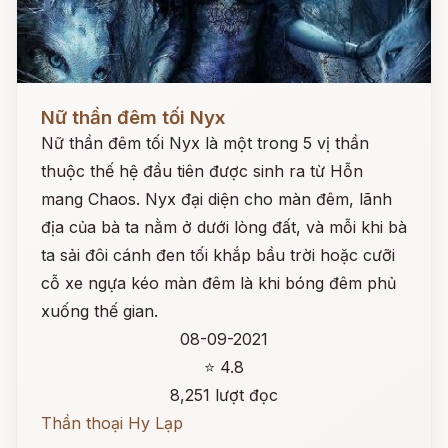
Đọc ngay
Nữ thần đêm tối Nyx
Nữ thần đêm tối Nyx là một trong 5 vị thần
thuộc thế hệ đầu tiên được sinh ra từ Hỗn
mang Chaos. Nyx đại diện cho màn đêm, lãnh
địa của bà ta nằm ở dưới lòng đất, và mỗi khi bà
ta sải đôi cánh đen tối khắp bầu trời hoặc cưỡi
cỗ xe ngựa kéo màn đêm là khi bóng đêm phủ
xuống thế gian.
08-09-2021
⭐ 4.8
8,251 lượt đọc
Thần thoại Hy Lạp