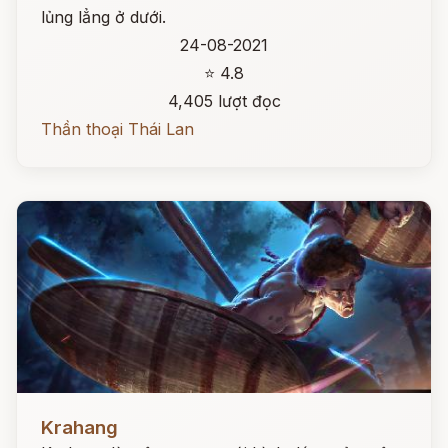
lủng lẳng ở dưới.
24-08-2021
⭐ 4.8
4,405 lượt đọc
Thần thoại Thái Lan
Đọc ngay
Krahang