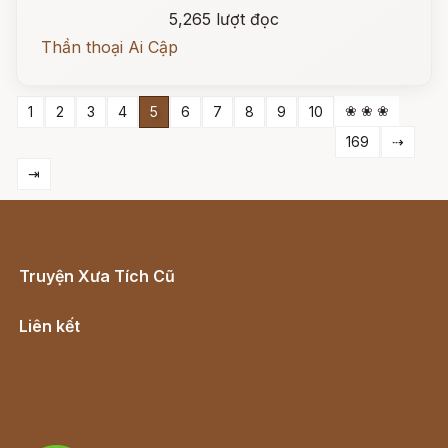
5,265 lượt đọc
Thần thoại Ai Cập
❀ ❀ ❀
1
2
3
4
5
6
7
8
9
10
169
⇢
⇥
Truyện Xưa Tích Cũ
Cổ tích Việt Nam
Liên kết
Lịch vạn niên
Hà Nội cũ - Món ngon Hà Nội
Truyện kiếm hiệp - Ngôn tình
Download - Tải Miễn Phí