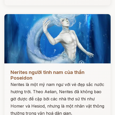
Đọc ngay
Nerites người tình nam của thần
Poseidon
Nerites là một mỹ nam ngư với vẻ đẹp sắc nước
hương trời. Theo Aelian, Nerites đã không bao
giờ được đề cập bởi các nhà thơ sử thi như
Homer và Hesiod, nhưng là một nhân vật thông
thường trong văn hoá dân gian.