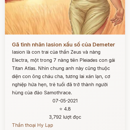
Đọc ngay
Gã tình nhân Iasion xấu số của Demeter
Iasion là con trai của thần Zeus và nàng
Electra, một trong 7 nàng tiên Pleiades con gái
Titan Atlas. Nhìn chung anh này cũng thuộc
diện con ông cháu cha, tương lai xán lạn, cơ
nghiệp hứa hẹn, trẻ tuổi đã trở thành người
hùng của đảo Samothrace.
07-05-2021
⭐ 4.8
3,792 lượt đọc
Thần thoại Hy Lạp