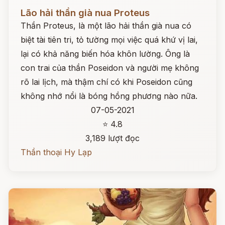
Đọc ngay
Lão hải thần già nua Proteus
Thần Proteus, là một lão hải thần già nua có
biệt tài tiên tri, tỏ tường mọi việc quá khứ vị lai,
lại có khả năng biến hóa khôn lường. Ông là
con trai của thần Poseidon và người mẹ không
rõ lai lịch, mà thậm chí có khi Poseidon cũng
không nhớ nổi là bóng hồng phương nào nữa.
07-05-2021
⭐ 4.8
3,189 lượt đọc
Thần thoại Hy Lạp