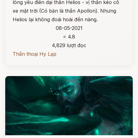
lòng yêu điên dại thần Helios - vị thần kéo cỗ
xe mặt trời (Có bản là thần Apollon). Nhưng
Helios lại không đoái hoài đến nàng.
08-05-2021
⭐ 4.8
4,829 lượt đọc
Thần thoại Hy Lạp