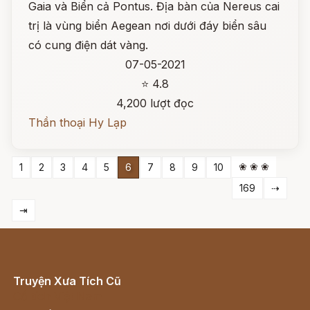
Gaia và Biển cả Pontus. Địa bàn của Nereus cai
trị là vùng biển Aegean nơi dưới đáy biển sâu
có cung điện dát vàng.
07-05-2021
⭐ 4.8
4,200 lượt đọc
Thần thoại Hy Lạp
❀ ❀ ❀
1
2
3
4
5
6
7
8
9
10
169
⇢
⇥
Truyện Xưa Tích Cũ
Cổ tích Việt Nam