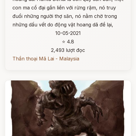
con ma cổ đại gắn liền với rừng rậm, nó truy
đuổi những người thợ săn, nó nằm chờ trong
những dấu vết do động vật hoang dã để lại,
10-05-2021
⭐ 4.8
2,493 lượt đọc
Thần thoại Mã Lai - Malaysia