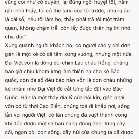
cũng coi như có duyên, lại đúng ngôi huyệt tốt, nằm
gần nhà thầy, tôi có thể tang của tôi trước, nhưng âu
là cái số, nếu tôi làm họ, thầy phải trả tôi một trăm
quan, không chậm trễ, còn lấy được thiên hạ thì nhớ
chia đôi.”
Xung quanh người khách nọ, có người bảo y chỉ đơn
giản là một kẻ có dã tâm xưng vương, nhưng một nửa
Đại Việt vốn là dòng dõi chim Lạc cháu Rồng, chẳng
bao giờ chịu khom lưng làm thiên hạ cho kẻ Bắc
quốc, còn đa số đều bảo hắn vốn là con cháu những
kẻ nhăm nhe Đại Việt để cắt từng tấc đất vào Băc
Quốc. Hắn là một thầy địa lý của hội kín, giáo phái
vốn có từ thời Cao Biền, chúng toả đi khắp nơi, sống
lẫn với người Việt, có lần chúng đã suýt thành công
khi đúc được một sa bàn bằng đồng đen, từng cây
cối, ngọn cỏ, con sông, dãy núi của chúng ta đã được