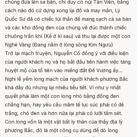
chúng đưa lên sa bàn, chỉ duy có núi Tản Viên, bằng
cách nào đó cứ dựng xong lại đổ và may mắn, Lý
Quốc Sư đã có chiếc túi thần để mang sạch cả sa bàn
và các kho đồng đen của chúng về đúc thành chiếc
chuông trấn khí (Kể ở kì sau) và thu lại được một con
Nghé Vàng (Đang nằm ở lòng sông Kim Ngưu)
Trở lại mạch truyện, Nguyễn Cố đồng ý với điều kiện
của người khách nọ và họ bắt đầu tiến hành việc táng
huyệt mộ của tổ tiên vào miếng đất Đế Vương ấy…
Nghi lễ yểm long mạch của người khách phương Bắc
khá đầy đủ nhưng lại nhiều tiểu tiết. Ví như y nhất
quyết phải làm một con long nhỏ bằng đồng đen
chẳng hạn, hay yêu cầu mâm tế lục súc phải có dê
trắng, chó đen và hơn nữa lại phải có lưỡi tầm sét.
Con long vốn là một vật bất ly thân của thầy địa lý
phương Bắc, đó là một công cụ dùng để dò long