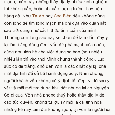
mạch, món này những thầy địa lý nhiều kinh nghiệm
thì không cần, hoặc chỉ cần tượng trưng, hay bện
bằng cỏ. Như
Tả Ao
hay
Cao Biền
đều không dùng
con long để tìm long mạch mà chỉ dựa vào quan sát
sao trời cũng như cách thức tính toán của mình.
Thường con long sau này sẽ chôn để làm dấu, đây y
lại làm bằng đồng đen, vốn để phá mạch của nước,
cũng như tiện bề cho việc dựng sa bàn (sau nhiều
nhiều lần thì vào thời Minh chúng thành công). Lục
súc có dê trắng, chó đen vốn là các chất đại kị, che
mắt địa linh để dễ bề hành động ác ý. Nhìn chung,
người khách vốn không có ý định tốt đẹp, vì dù sao y
vất vả mãi mới tìm được khu đất nhưng lại có Nguyễn
Cố đi qua. Vốn nhà phong thuỷ hoặc thầy địa lý đề
cao túc duyên, không tư lợi, ấy mới là cái tinh hoa,
nhưng kẻ này tâm địa không sạch, lại vốn là người hội