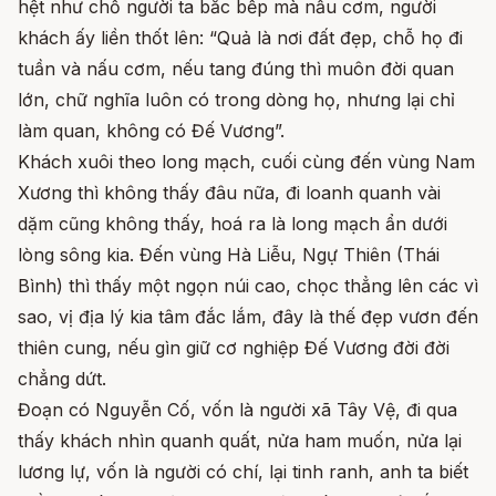
hệt như chỗ người ta bắc bếp mà nấu cơm, người
khách ấy liền thốt lên: “Quả là nơi đất đẹp, chỗ họ đi
tuần và nấu cơm, nếu tang đúng thì muôn đời quan
lớn, chữ nghĩa luôn có trong dòng họ, nhưng lại chỉ
làm quan, không có Đế Vương”.
Khách xuôi theo long mạch, cuối cùng đến vùng Nam
Xương thì không thấy đâu nữa, đi loanh quanh vài
dặm cũng không thấy, hoá ra là long mạch ẩn dưới
lòng sông kia. Đến vùng Hà Liễu, Ngự Thiên (Thái
Bình) thì thấy một ngọn núi cao, chọc thẳng lên các vì
sao, vị địa lý kia tâm đắc lắm, đây là thế đẹp vươn đến
thiên cung, nếu gìn giữ cơ nghiệp Đế Vương đời đời
chẳng dứt.
Đoạn có Nguyễn Cố, vốn là người xã Tây Vệ, đi qua
thấy khách nhìn quanh quất, nửa ham muốn, nửa lại
lương lự, vốn là người có chí, lại tinh ranh, anh ta biết