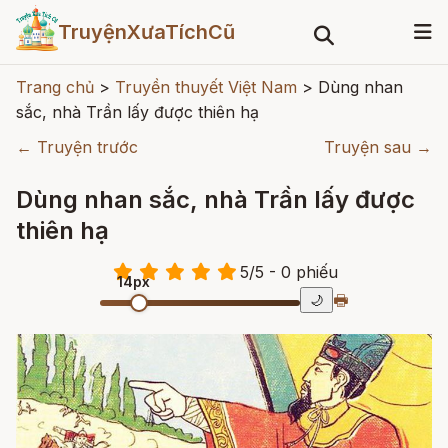
TruyệnXưaTíchCũ
Trang chủ
>
Truyền thuyết Việt Nam
>
Dùng nhan
sắc, nhà Trần lấy được thiên hạ
← Truyện trước
Truyện sau →
Dùng nhan sắc, nhà Trần lấy được
thiên hạ
5
/
5
- 0
phiếu
14px
🖶
🌙