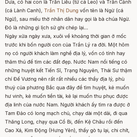
Dưa, có hai con là Trần Liễu (từ cá Leo) và Trần Cảnh
(cá Lành Canh),
Trần Thị Dung
vốn tên là Ngừ (cá
Ngừ), sau miếu thờ nhân dân hay gọi là bà chúa Ngừ.
Đó là những gì lịch sử ghi chép lại…
Ngày xửa ngày xưa, xuôi về khoảng thời gian ở mốc
trước khi bốn người con của Trần Lý ra đời. Một hôm
nọ có người khách làm nghề địa lý, vốn có tính hay
thăm thú để tìm các đất đẹp. Nước Nam nổi tiếng có
những huyệt kết Tiến Sĩ, Trạng Nguyên, Thái Sư thậm
chí Đế Vương nên rất rất nhiều các thầy địa lý, phù
thuỷ của phương Bắc qua đây để tìm huyệt, kẻ muốn
hư vinh, kẻ muốn tiền tài, kẻ lại muốn thu phục được
địa linh của nước Nam. Người khách ấy tìm ra được ở
Tam Đảo có long mạch chủ, chạy dài một dải, đi qua
Thăng Long, chạy qua Cổ Bi, đến Kệ Châu rồi đến
Cao Xá, Kim Động (Hưng Yên), thấy gò tụ lại, chi chít,