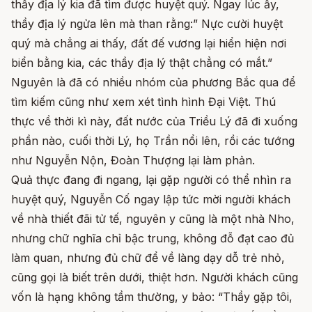
thầy địa lý kia đã tìm được huyệt quý. Ngay lúc ấy,
thầy địa lý ngửa lên mà than rằng:” Nực cười huyệt
quý mà chẳng ai thấy, đất đế vương lại hiển hiện nơi
biển bằng kia, các thầy địa lý thật chẳng có mắt.”
Nguyên là đã có nhiều nhóm của phương Bắc qua để
tìm kiếm cũng như xem xét tình hình Đại Việt. Thú
thực về thời kì này, đất nước của Triều Lý đã đi xuống
phần nào, cuối thời Lý, họ Trần nổi lên, rồi các tướng
như Nguyễn Nộn, Đoàn Thượng lại làm phản.
Quả thực đang đi ngang, lại gặp người có thể nhìn ra
huyệt quý, Nguyễn Cố ngay lập tức mời người khách
về nhà thiết đãi tử tế, nguyên y cũng là một nhà Nho,
nhưng chữ nghĩa chỉ bậc trung, không đỗ đạt cao đủ
làm quan, nhưng đủ chữ để về làng dạy dỗ trẻ nhỏ,
cũng gọi là biết trên dưới, thiệt hơn. Người khách cũng
vốn là hạng không tầm thường, y bảo: “Thầy gặp tôi,