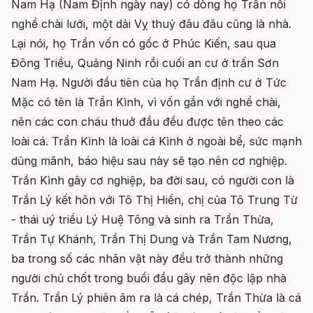
Nam Hạ (Nam Định ngày nay) có dòng họ Trần nối
nghề chài lưới, một dải Vỵ thuỷ đâu đâu cũng là nhà.
Lại nói, họ Trần vốn có gốc ở Phúc Kiến, sau qua
Đông Triều, Quảng Ninh rồi cuối an cư ở trấn Sơn
Nam Hạ. Người đầu tiên của họ Trần định cư ở Tức
Mặc có tên là Trần Kình, vì vốn gắn với nghề chài,
nên các con cháu thuở đầu đều được tên theo các
loài cá. Trần Kình là loài cá Kình ở ngoài bể, sức mạnh
dũng mãnh, báo hiệu sau này sẽ tạo nên cơ nghiệp.
Trần Kình gây cơ nghiệp, ba đời sau, có người con là
Trần Lý kết hôn với Tô Thị Hiền, chị của Tô Trung Từ
- thái uý triều Lý Huệ Tông và sinh ra Trần Thừa,
Trần Tự Khánh, Trần Thị Dung và Trần Tam Nương,
ba trong số các nhân vật này đều trở thành những
người chủ chốt trong buổi đầu gây nên độc lập nhà
Trần. Trần Lý phiên âm ra là cá chép, Trần Thừa là cá