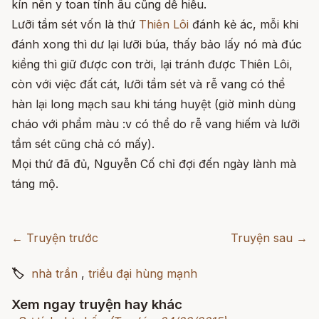
kín nên y toan tính âu cũng dễ hiểu.
Lưỡi tầm sét vốn là thứ
Thiên Lôi
đánh kẻ ác, mỗi khi
đánh xong thì dư lại lưỡi búa, thấy bảo lấy nó mà đúc
kiềng thì giữ được con trời, lại tránh được Thiên Lôi,
còn với việc đất cát, lưỡi tầm sét và rễ vang có thể
hàn lại long mạch sau khi táng huyệt (giờ mình dùng
cháo với phẩm màu :v có thể do rễ vang hiếm và lưỡi
tầm sét cũng chả có mấy).
Mọi thứ đã đủ, Nguyễn Cố chỉ đợi đến ngày lành mà
táng mộ.
← Truyện trước
Truyện sau →
🏷
nhà trần
,
triều đại hùng mạnh
Xem ngay truyện hay khác