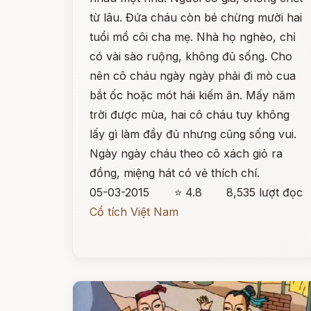
từ lâu. Đứa cháu còn bé chừng mười hai
tuổi mồ côi cha mẹ. Nhà họ nghèo, chỉ
có vài sào ruộng, không đủ sống. Cho
nên cô cháu ngày ngày phải đi mò cua
bắt ốc hoặc mót hái kiếm ăn. Mấy năm
trời được mùa, hai cô cháu tuy không
lấy gì làm đầy đủ nhưng cũng sống vui.
Ngày ngày cháu theo cô xách giỏ ra
đồng, miệng hát có vẻ thích chí.
05-03-2015
⭐ 4.8
8,535 lượt đọc
Cổ tích Việt Nam