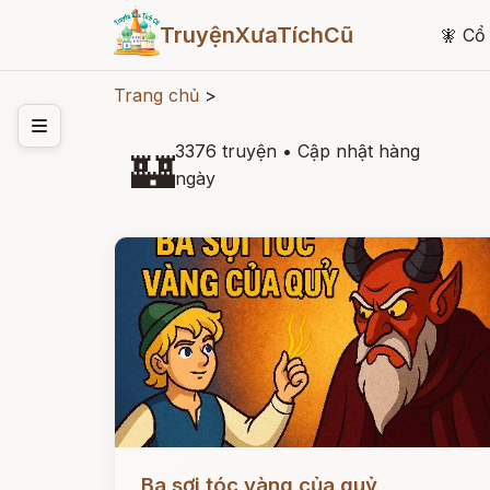
TruyệnXưaTíchCũ
🧚
Cổ 
Trang chủ
>
3376 truyện
•
Cập nhật hàng
🏰
ngày
Đọc ngay
Ba sợi tóc vàng của quỷ