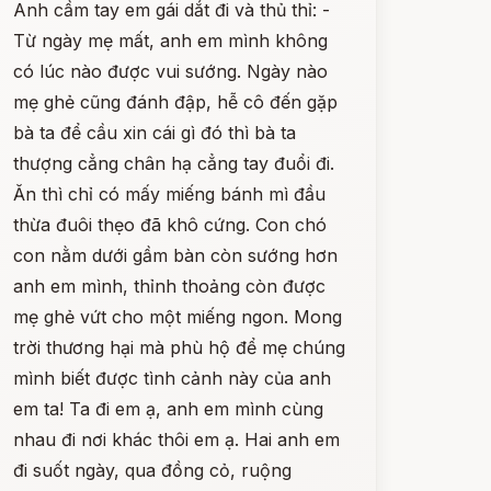
Anh cầm tay em gái dắt đi và thủ thỉ: -
Từ ngày mẹ mất, anh em mình không
có lúc nào được vui sướng. Ngày nào
mẹ ghẻ cũng đánh đập, hễ cô đến gặp
bà ta để cầu xin cái gì đó thì bà ta
thượng cẳng chân hạ cẳng tay đuổi đi.
Ăn thì chỉ có mấy miếng bánh mì đầu
thừa đuôi thẹo đã khô cứng. Con chó
con nằm dưới gầm bàn còn sướng hơn
anh em mình, thỉnh thoảng còn được
mẹ ghẻ vứt cho một miếng ngon. Mong
trời thương hại mà phù hộ để mẹ chúng
mình biết được tình cảnh này của anh
em ta! Ta đi em ạ, anh em mình cùng
nhau đi nơi khác thôi em ạ. Hai anh em
đi suốt ngày, qua đồng cỏ, ruộng