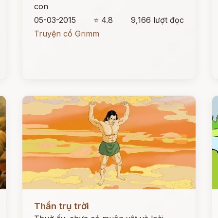
con
05-03-2015
⭐ 4.8
9,166 lượt đọc
Truyện cổ Grimm
Đọc ngay
Đ
Thần trụ trời