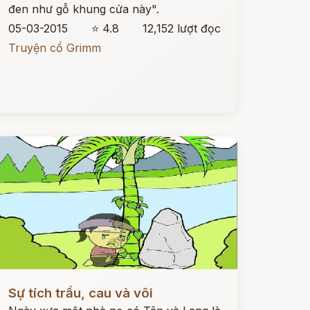
đen như gỗ khung cửa này".
05-03-2015
⭐ 4.8
12,152 lượt đọc
Truyện cổ Grimm
ọc ngay
Sự tích trầu, cau và vôi