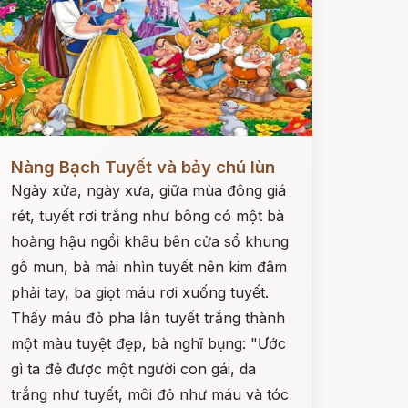
ọc ngay
Nàng Bạch Tuyết và bảy chú lùn
Ngày xửa, ngày xưa, giữa mùa đông giá
rét, tuyết rơi trắng như bông có một bà
hoàng hậu ngồi khâu bên cửa sổ khung
gỗ mun, bà mải nhìn tuyết nên kim đâm
phải tay, ba giọt máu rơi xuống tuyết.
Thấy máu đỏ pha lẫn tuyết trắng thành
một màu tuyệt đẹp, bà nghĩ bụng: "Ước
gì ta đẻ được một người con gái, da
trắng như tuyết, môi đỏ như máu và tóc