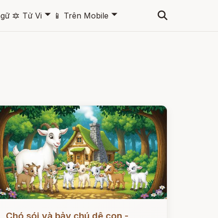
🞃
🞃
ngữ
🔯
Tử Vi
📱
Trên Mobile
ọc ngay
Chó sói và bảy chú dê con -