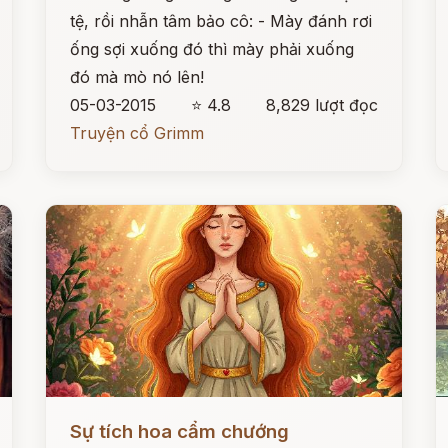
tệ, rồi nhẫn tâm bảo cô: - Mày đánh rơi
ống sợi xuống đó thì mày phải xuống
đó mà mò nó lên!
05-03-2015
⭐ 4.8
8,829 lượt đọc
Truyện cổ Grimm
Đọc ngay
Đ
Sự tích hoa cẩm chướng