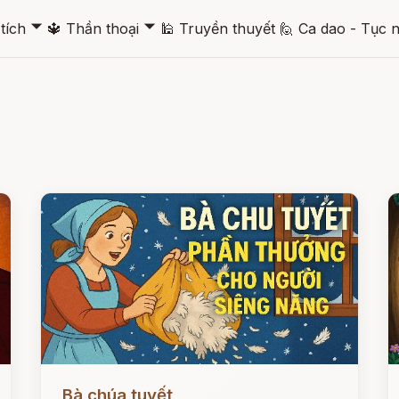
🞃
🞃
tích
🔱
Thần thoại
🕌
Truyền thuyết
🙋
Ca dao - Tục 
Đọc ngay
Đ
Bà chúa tuyết