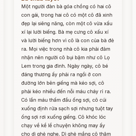
Một người đàn bà góa chồng có hai cô
con gái, trong hai cô có một cô đã xinh
đẹp lại siêng năng, còn một cô vừa xấu
xí lại lười biếng. Bà mẹ cưng cô xấu xí
và lười biếng hơn vì cô là con của bà đẻ
ra. Mọi việc trong nhà cô kia phải đảm
nhận nên người cô bụi bậm như cô Lọ
Lem trong gia đình. Ngày ngày, cô bé
đáng thương ấy phải ra ngồi ở con
đường lớn bên giếng mà kéo sợi, cô
phải kéo nhiều đến nỗi máu cháy rỉ ra.
Có lần máu thấm đầu ống sợi, cô cúi
xuống định rửa sạch sợi nhưng tuột tay
ống sợi rơi xuống giếng. Cô khóc lóc
chạy về kể lể chuyện không may ấy
cho dì ghẻ nghe. Dì ghẻ mắng cô thậm