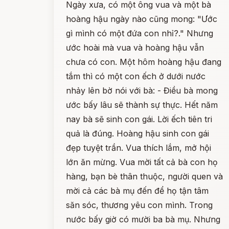
Ngày xưa, có một ông vua và một bà
hoàng hậu ngày nào cũng mong: "Ước
gì mình có một đứa con nhỉ?." Nhưng
ước hoài mà vua và hoàng hậu vẫn
chưa có con. Một hôm hoàng hậu đang
tắm thì có một con ếch ở dưới nước
nhảy lên bờ nói với bà: - Điều bà mong
ước bấy lâu sẽ thành sự thực. Hết năm
nay bà sẽ sinh con gái. Lời ếch tiên tri
quả là đúng. Hoàng hậu sinh con gái
đẹp tuyệt trần. Vua thích lắm, mở hội
lớn ăn mừng. Vua mời tất cả bà con họ
hàng, bạn bè thân thuộc, người quen và
mời cả các bà mụ đến để họ tận tâm
săn sóc, thương yêu con mình. Trong
nước bấy giờ có mười ba bà mụ. Nhưng