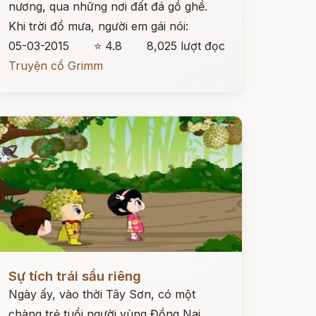
nương, qua những nơi đất đá gồ ghề.
Khi trời đổ mưa, người em gái nói:
05-03-2015
⭐ 4.8
8,025 lượt đọc
Truyện cổ Grimm
ọc ngay
Sự tích trái sầu riêng
Ngày ấy, vào thời Tây Sơn, có một
chàng trẻ tuổi người vùng Đồng Nai.