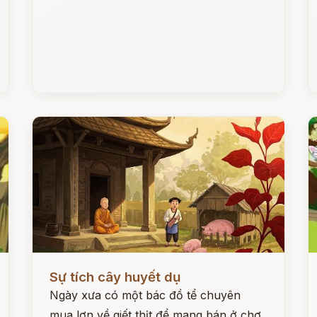
Đọc ngay
Đ
Sự tích cây huyết dụ
Ngày xưa có một bác đồ tể chuyên
mua lợn về giết thịt để mang bán ở chợ.