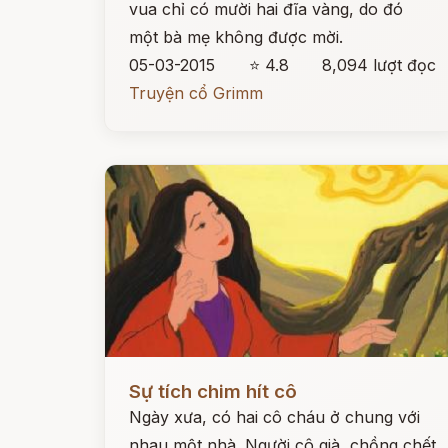
vua chỉ có mười hai đĩa vàng, do đó
một bà mẹ không được mời.
05-03-2015
⭐ 4.8
8,094 lượt đọc
Truyện cổ Grimm
Đọc ngay
Sự tích chim hít cô
Ngày xưa, có hai cô cháu ở chung với
nhau một nhà. Người cô già, chồng chết