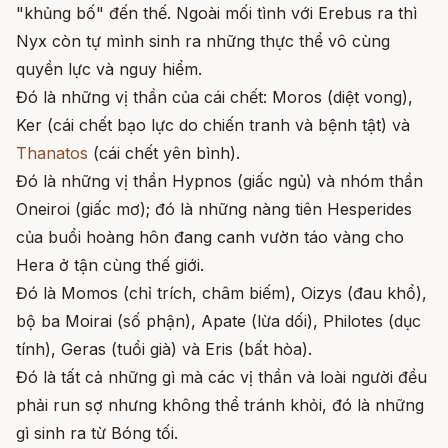
"khủng bố" đến thế. Ngoài mối tình với Erebus ra thì
Nyx còn tự mình sinh ra những thực thể vô cùng
quyền lực và nguy hiểm.
Đó là những vị thần của cái chết: Moros (diệt vong),
Ker (cái chết bạo lực do chiến tranh và bệnh tật) và
Thanatos
(cái chết yên bình).
Đó là những vị thần Hypnos (giấc ngủ) và nhóm thần
Oneiroi (giấc mơ); đó là những nàng tiên Hesperides
của buổi hoàng hôn đang canh vườn táo vàng cho
Hera ở tận cùng thế giới.
Đó là Momos (chỉ trích, châm biếm), Oizys (đau khổ),
bộ ba Moirai (số phận), Apate (lừa dối), Philotes (dục
tính), Geras (tuổi già) và Eris (bất hòa).
Đó là tất cả những gì mà các vị thần và loài người đều
phải run sợ nhưng không thể tránh khỏi, đó là những
gì sinh ra từ Bóng tối.