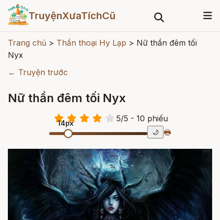
TruyệnXưaTíchCũ
Trang chủ
>
Thần thoại Hy Lạp
>
Nữ thần đêm tối
Nyx
← Truyện trước
Nữ thần đêm tối Nyx
5
/
5
- 10
phiếu
14px
🖶
🌙