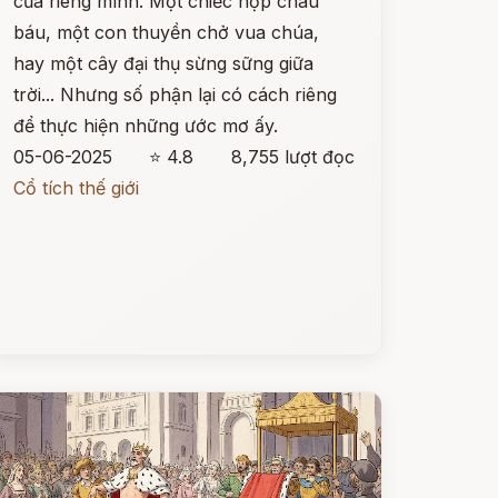
của riêng mình. Một chiếc hộp châu
báu, một con thuyền chở vua chúa,
hay một cây đại thụ sừng sững giữa
trời... Nhưng số phận lại có cách riêng
để thực hiện những ước mơ ấy.
05-06-2025
⭐ 4.8
8,755 lượt đọc
Cổ tích thế giới