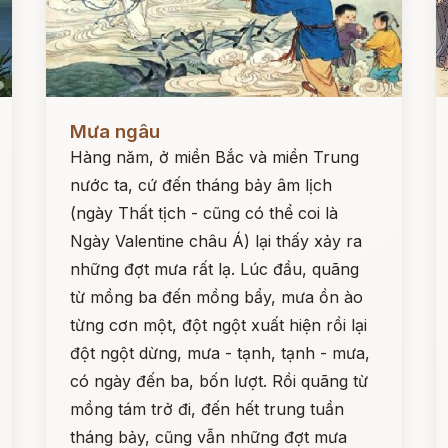
Đọc ngay
Đ
Mưa ngâu
Hàng năm, ở miền Bắc và miền Trung
nước ta, cứ đến tháng bảy âm lịch
(ngày Thất tịch - cũng có thể coi là
Ngày Valentine châu Á) lại thấy xảy ra
những đợt mưa rất lạ. Lúc đầu, quãng
từ mồng ba đến mồng bẩy, mưa ồn ào
từng cơn một, đột ngột xuất hiện rồi lại
đột ngột dừng, mưa - tạnh, tạnh - mưa,
có ngày đến ba, bốn lượt. Rồi quãng từ
mồng tám trở đi, đến hết trung tuần
tháng bảy, cũng vẫn những đợt mưa