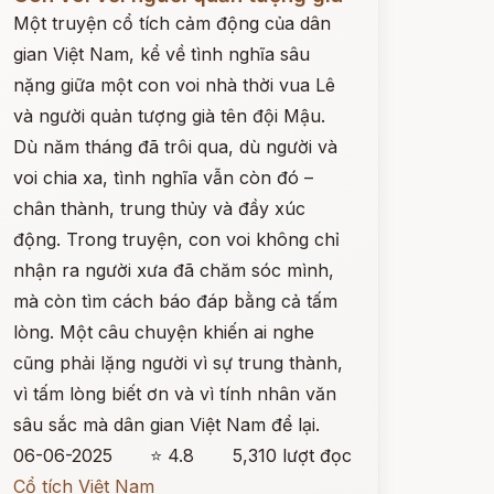
Một truyện cổ tích cảm động của dân
gian Việt Nam, kể về tình nghĩa sâu
nặng giữa một con voi nhà thời vua Lê
và người quản tượng già tên đội Mậu.
Dù năm tháng đã trôi qua, dù người và
voi chia xa, tình nghĩa vẫn còn đó –
chân thành, trung thủy và đầy xúc
động. Trong truyện, con voi không chỉ
nhận ra người xưa đã chăm sóc mình,
mà còn tìm cách báo đáp bằng cả tấm
lòng. Một câu chuyện khiến ai nghe
cũng phải lặng người vì sự trung thành,
vì tấm lòng biết ơn và vì tính nhân văn
sâu sắc mà dân gian Việt Nam để lại.
06-06-2025
⭐ 4.8
5,310 lượt đọc
Cổ tích Việt Nam