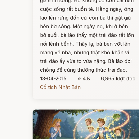
già sinh sống. Họ không có con cái nên
cuộc sống rất buồn tẻ. Hằng ngày, ông
lão lên rừng đốn củi còn bà thì giặt giũ
bên bờ sông. Một ngày nọ, khi ở bên
bờ suối, bà lão thấy một trái đào rất lớn
nổi lềnh bềnh. Thấy lạ, bà bèn vớt lên
mang về nhà, nhưng thật khó khăn vì
trái đào ấy vừa to vừa nặng. Bà lão đợi
chồng để cùng thưởng thức trái đào.
13-04-2015
⭐ 4.8
6,965 lượt đọc
Cổ tích Nhật Bản