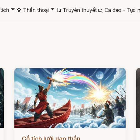
🞃
🞃
tích
🔱
Thần thoại
🕌
Truyền thuyết
🙋
Ca dao - Tục 
Đọc ngay
Đ
Cổ tích lưỡi dao thần