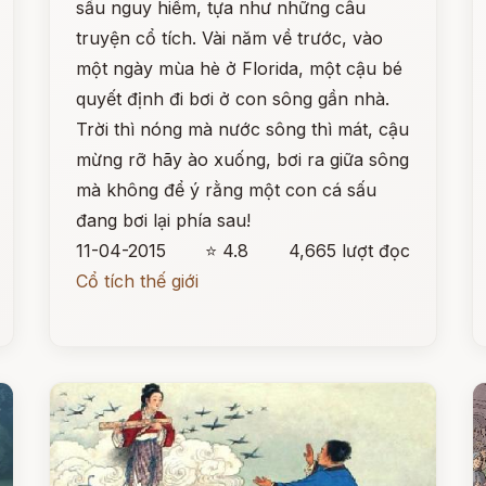
sấu nguy hiểm, tựa như những câu
truyện cổ tích. Vài năm về trước, vào
một ngày mùa hè ở Florida, một cậu bé
quyết định đi bơi ở con sông gần nhà.
Trời thì nóng mà nước sông thì mát, cậu
mừng rỡ hãy ào xuống, bơi ra giữa sông
mà không để ý rằng một con cá sấu
đang bơi lại phía sau!
11-04-2015
⭐ 4.8
4,665 lượt đọc
Cổ tích thế giới