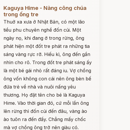
ọc ngay
Kaguya Hime - Nàng công chúa
trong ống tre
Thuở xa xưa ở Nhật Bản, có một lão
tiều phu chuyên nghề đốn củi. Một
ngày nọ, khi đang ở trong rừng, ông
phát hiện một đốt tre phát ra những tia
sáng vàng rực rỡ. Hiếu kì, ông đến gần
nhìn cho rõ. Trong đốt tre phát sáng ấy
là một bé gái nhỏ rất đáng iu. Vợ chồng
ông vốn không con cái nên ông bèn bế
đứa trẻ về nhà và nuôi nấng yêu
thương. Họ đặt tên cho bé là Kaguya
Hime. Vào thời gian đó, cứ mỗi lần ông
lên rừng thì đốn củi đến đâu, vàng ào
ào tuôn ra đến đấy. Chẳng mấy chốc
mà vợ chồng ông trở nên giàu có.