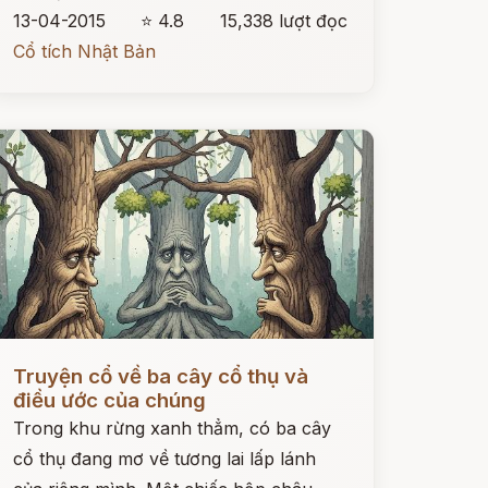
13-04-2015
⭐ 4.8
15,338 lượt đọc
Cổ tích Nhật Bản
ọc ngay
Truyện cổ về ba cây cổ thụ và
điều ước của chúng
Trong khu rừng xanh thẳm, có ba cây
cổ thụ đang mơ về tương lai lấp lánh