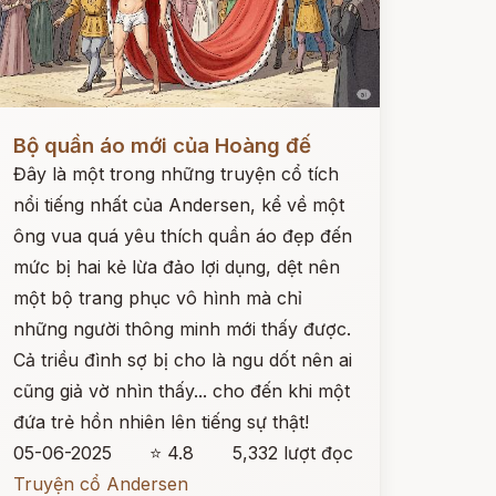
ọc ngay
Bộ quần áo mới của Hoàng đế
Đây là một trong những truyện cổ tích
nổi tiếng nhất của Andersen, kể về một
ông vua quá yêu thích quần áo đẹp đến
mức bị hai kẻ lừa đảo lợi dụng, dệt nên
một bộ trang phục vô hình mà chỉ
những người thông minh mới thấy được.
Cả triều đình sợ bị cho là ngu dốt nên ai
cũng giả vờ nhìn thấy... cho đến khi một
đứa trẻ hồn nhiên lên tiếng sự thật!
05-06-2025
⭐ 4.8
5,332 lượt đọc
Truyện cổ Andersen