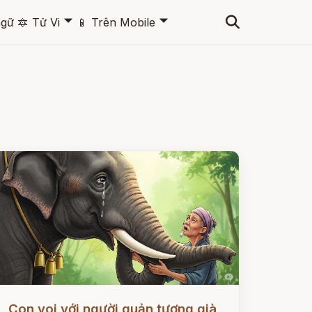
🞃
🞃
ngữ
🔯
Tử Vi
📱
Trên Mobile
ọc ngay
Con voi với người quản tượng già