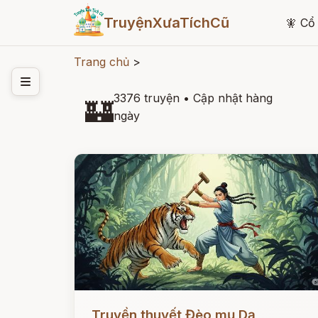
TruyệnXưaTíchCũ
🧚
Cổ 
Trang chủ
>
3376 truyện
•
Cập nhật hàng
🏰
ngày
Đọc ngay
Truyền thuyết Đèo mụ Dạ