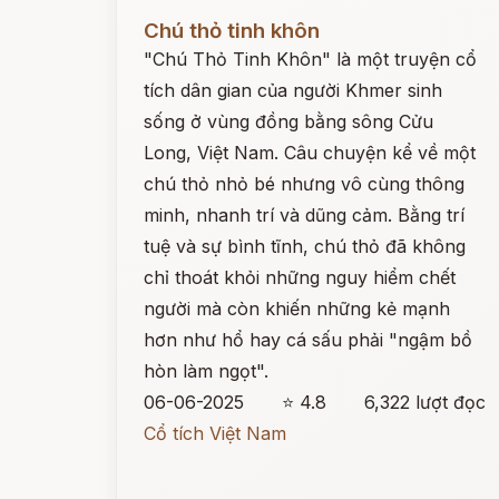
Đọc ngay
Chú thỏ tinh khôn
"Chú Thỏ Tinh Khôn" là một truyện cổ
tích dân gian của người Khmer sinh
sống ở vùng đồng bằng sông Cửu
Long, Việt Nam. Câu chuyện kể về một
chú thỏ nhỏ bé nhưng vô cùng thông
minh, nhanh trí và dũng cảm. Bằng trí
tuệ và sự bình tĩnh, chú thỏ đã không
chỉ thoát khỏi những nguy hiểm chết
người mà còn khiến những kẻ mạnh
hơn như hổ hay cá sấu phải "ngậm bồ
hòn làm ngọt".
06-06-2025
⭐ 4.8
6,322 lượt đọc
Cổ tích Việt Nam