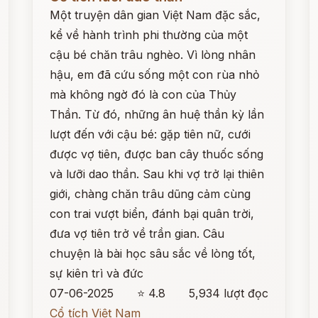
Một truyện dân gian Việt Nam đặc sắc,
kể về hành trình phi thường của một
cậu bé chăn trâu nghèo. Vì lòng nhân
hậu, em đã cứu sống một con rùa nhỏ
mà không ngờ đó là con của Thủy
Thần. Từ đó, những ân huệ thần kỳ lần
lượt đến với cậu bé: gặp tiên nữ, cưới
được vợ tiên, được ban cây thuốc sống
và lưỡi dao thần. Sau khi vợ trở lại thiên
giới, chàng chăn trâu dũng cảm cùng
con trai vượt biển, đánh bại quân trời,
đưa vợ tiên trở về trần gian. Câu
chuyện là bài học sâu sắc về lòng tốt,
sự kiên trì và đức
07-06-2025
⭐ 4.8
5,934 lượt đọc
Cổ tích Việt Nam