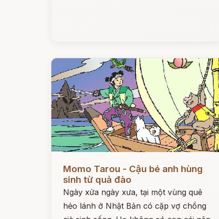
Đọc ngay
Momo Tarou - Cậu bé anh hùng
sinh từ quả đào
Ngày xửa ngày xưa, tại một vùng quê
hẻo lánh ở Nhật Bản có cặp vợ chồng