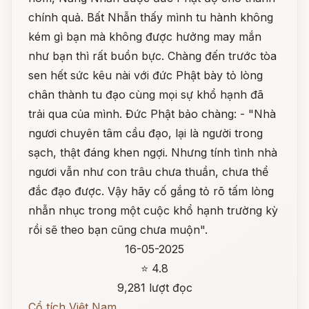
chính quả. Bất Nhẫn thấy mình tu hành không
kém gì bạn mà không được hưởng may mắn
như bạn thì rất buồn bực. Chàng đến trước tòa
sen hết sức kêu nài với đức Phật bày tỏ lòng
chân thành tu đạo cùng mọi sự khổ hạnh đã
trải qua của mình. Đức Phật bảo chàng: - "Nhà
ngươi chuyên tâm cầu đạo, lại là người trong
sạch, thật đáng khen ngợi. Nhưng tính tình nhà
ngươi vẫn như con trâu chưa thuần, chưa thể
đắc đạo được. Vậy hãy cố gắng tỏ rõ tấm lòng
nhẫn nhục trong một cuộc khổ hạnh trường kỳ
rồi sẽ theo bạn cũng chưa muộn".
16-05-2025
⭐ 4.8
9,281 lượt đọc
Cổ tích Việt Nam