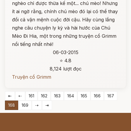
nghèo chỉ được thừa kế một... chú mèo! Nhưng
ít ai ngờ rằng, chính chú mèo đó lại có thể thay
đổi cả vận mệnh cuộc đời cậu. Hãy cùng lắng
nghe câu chuyện ly kỳ và hài hước của Chú
Mèo Đi Hia, một trong những truyện cổ Grimm
nổi tiếng nhất nhé!
06-03-2015
⭐ 4.8
8,124 lượt đọc
Truyện cổ Grimm
⇤
⇠
161
162
163
164
165
166
167
168
169
⇢
⇥