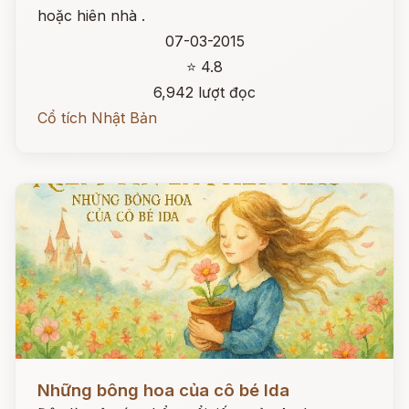
hoặc hiên nhà .
07-03-2015
⭐ 4.8
6,942 lượt đọc
Cổ tích Nhật Bản
Đọc ngay
Những bông hoa của cô bé Ida