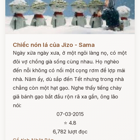
Đọc ngay
Chiếc nón lá của Jizo - Sama
Ngày xửa ngày xưa, ở một ngôi làng nọ, có một
đôi vợ chồng già sống cùng nhau. Họ nghèo
đến nỗi không có nổi một cọng rơm để lợp mái
nhà. Năm ấy, dù sắp đến Tết nhưng trong nhà
chẳng còn một hạt gạo. Nghe thấy tiếng chày
giã bánh gạo bắt đầu rộn rã xa gần, ông lão
nói:
07-03-2015
⭐ 4.8
6,782 lượt đọc