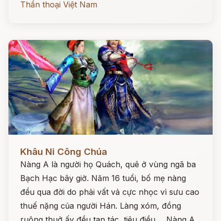
Thần thoại Việt Nam
Đọc ngay
Khâu Ni Công Chúa
Nàng A là người họ Quách, quê ở vùng ngã ba
Bạch Hạc bây giờ. Năm 16 tuổi, bố mẹ nàng
đều qua đời do phải vất vả cực nhọc vì sưu cao
thuế nặng của người Hán. Làng xóm, đồng
ruộng thuở ấy đều tan tác, tiêu điều ... Nàng A