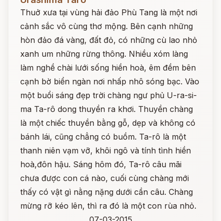
Thuở xưa tại vùng hải đảo Phù Tang là một nơi
cảnh sắc vô cùng thơ mộng. Bên cạnh những
hòn đảo đá vàng, đất đỏ, có những cù lao nhỏ
xanh um những rừng thông. Nhiều xóm làng
làm nghề chài lưới sống hiền hoà, êm đềm bên
cạnh bờ biển ngàn nơi nhấp nhô sóng bạc. Vào
một buổi sáng đẹp trời chàng ngư phủ U-ra-si-
ma Ta-rô dong thuyền ra khơi. Thuyền chàng
là một chiếc thuyền bằng gỗ, dẹp và không có
bánh lái, cũng chẳng có buồm. Ta-rô là một
thanh niên vạm vỡ, khôi ngô và tính tình hiền
hoà,đôn hậu. Sáng hôm đó, Ta-rô câu mãi
chưa được con cá nào, cuối cùng chàng mới
thấy có vật gì nằng nặng dưới cần câu. Chàng
mừng rỡ kéo lên, thì ra đó là một con rùa nhỏ.
07-03-2015