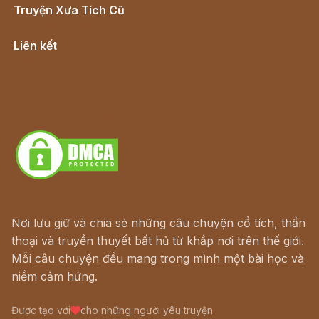
Truyện Xưa Tích Cũ
Cổ tích Việt Nam
Liên kết
Lịch vạn niên
Hà Nội cũ - Món ngon Hà Nội
Truyện kiếm hiệp - Ngôn tình
Download - Tải Miễn Phí
Nơi lưu giữ và chia sẻ những câu chuyện cổ tích, thần
thoại và truyền thuyết bất hủ từ khắp nơi trên thế giới.
Mỗi câu chuyện đều mang trong mình một bài học và
niềm cảm hứng.
Được tạo với
cho những người yêu truyện