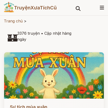
TruyệnXưaTíchCũ
Trang chủ
>
3376 truyện
•
Cập nhật hàng
🏰
ngày
Đọc ngay
Sự tích mùa xuân