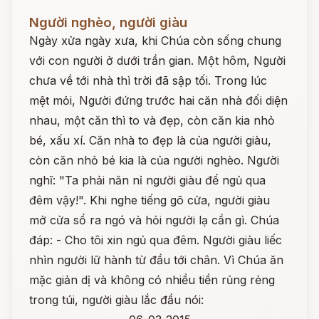
Đọc ngay
Người nghèo, người giàu
Ngày xửa ngày xưa, khi Chúa còn sống chung
với con người ở dưới trần gian. Một hôm, Người
chưa về tới nhà thì trời đã sập tối. Trong lúc
mệt mỏi, Người đứng trước hai căn nhà đối diện
nhau, một căn thì to và đẹp, còn căn kia nhỏ
bé, xấu xí. Căn nhà to đẹp là của người giàu,
còn căn nhỏ bé kia là của người nghèo. Người
nghĩ: "Ta phải năn nỉ người giàu để ngủ qua
đêm vậy!". Khi nghe tiếng gõ cửa, người giàu
mở cửa sổ ra ngó và hỏi người lạ cần gì. Chúa
đáp: - Cho tôi xin ngủ qua đêm. Người giàu liếc
nhìn người lữ hành từ đầu tới chân. Vì Chúa ăn
mặc giản dị và không có nhiều tiền rủng rẻng
trong túi, người giàu lắc đầu nói: