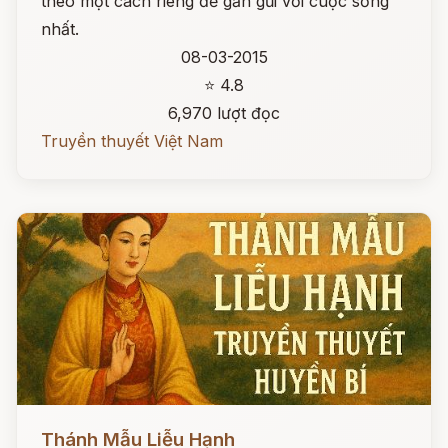
theo một cách riêng để gần gũi với cuộc sống
nhất.
08-03-2015
⭐ 4.8
6,970 lượt đọc
Truyền thuyết Việt Nam
Đọc ngay
Thánh Mẫu Liễu Hạnh