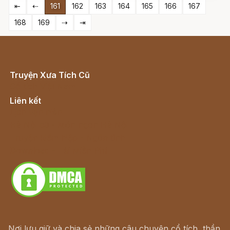
⇤
⇠
161
162
163
164
165
166
167
168
169
⇢
⇥
Truyện Xưa Tích Cũ
Cổ tích Việt Nam
Liên kết
Lịch vạn niên
Hà Nội cũ - Món ngon Hà Nội
Truyện kiếm hiệp - Ngôn tình
Download - Tải Miễn Phí
Nơi lưu giữ và chia sẻ những câu chuyện cổ tích, thần