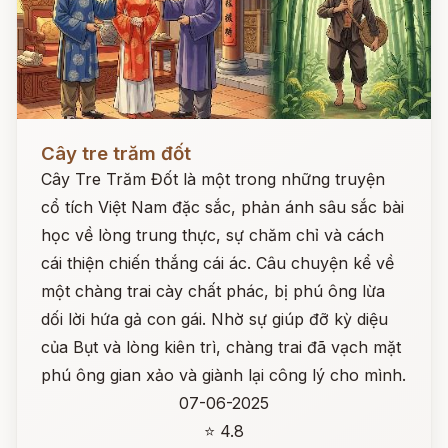
Đọc ngay
Cây tre trăm đốt
Cây Tre Trăm Đốt là một trong những truyện
cổ tích Việt Nam đặc sắc, phản ánh sâu sắc bài
học về lòng trung thực, sự chăm chỉ và cách
cái thiện chiến thắng cái ác. Câu chuyện kể về
một chàng trai cày chất phác, bị phú ông lừa
dối lời hứa gả con gái. Nhờ sự giúp đỡ kỳ diệu
của Bụt và lòng kiên trì, chàng trai đã vạch mặt
phú ông gian xảo và giành lại công lý cho mình.
07-06-2025
⭐ 4.8