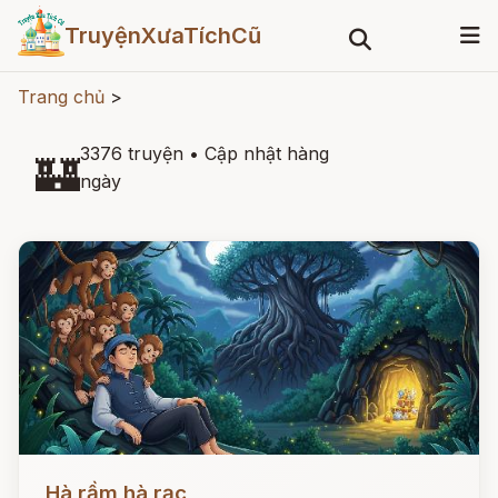
TruyệnXưaTíchCũ
Trang chủ
>
3376 truyện
•
Cập nhật hàng
🏰
ngày
Đọc ngay
Hà rầm hà rạc