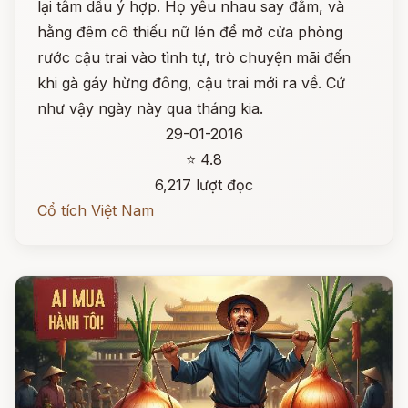
lại tâm dầu ý hợp. Họ yêu nhau say đắm, và
hằng đêm cô thiếu nữ lén để mở cửa phòng
rước cậu trai vào tình tự, trò chuyện mãi đến
khi gà gáy hừng đông, cậu trai mới ra về. Cứ
như vậy ngày này qua tháng kia.
29-01-2016
⭐ 4.8
6,217 lượt đọc
Cổ tích Việt Nam