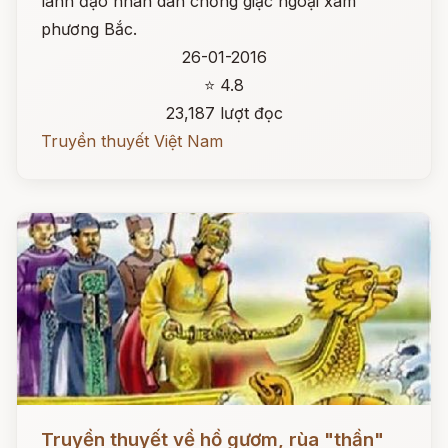
lãnh đạo nhân dân chống giặc ngoại xâm
phương Bắc.
26-01-2016
⭐ 4.8
23,187 lượt đọc
Truyền thuyết Việt Nam
Đọc ngay
Truyền thuyết về hồ gươm, rùa "thần"