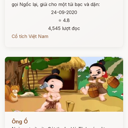
gọi Ngốc lại, giúi cho một túi bạc và dặn:
24-09-2020
⭐ 4.8
4,545 lượt đọc
Cổ tích Việt Nam
Đọc ngay
Ông Ồ