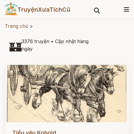
TruyệnXưaTíchCũ
Trang chủ
>
3376 truyện
•
Cập nhật hàng
🏰
ngày
Đọc ngay
Tiểu yêu Kobold