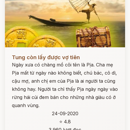
Đọc ngay
Tung còn lấy được vợ tiên
Ngày xưa có chàng mồ côi tên là Pịa. Cha mẹ
Pịa mất từ ngày nào không biết, chú bác, cô dì,
cậu mợ, anh chị em của Pịa là ai người ta cũng
không hay. Người ta chỉ thấy Pịa ngày ngày vào
rừng hái củi đem bán cho những nhà giàu có ở
quanh vùng.
24-09-2020
⭐ 4.8
3,960 lượt đọc