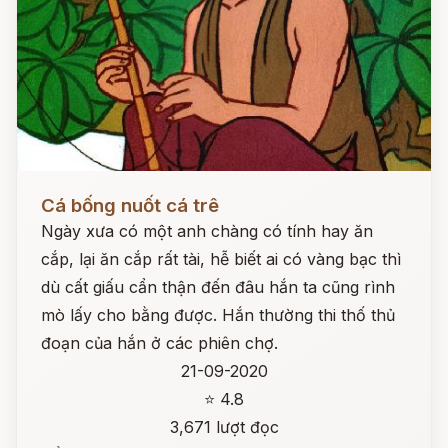
Đọc ngay
Cá bống nuốt cá trê
Ngày xưa có một anh chàng có tính hay ăn
cắp, lại ăn cắp rất tài, hễ biết ai có vàng bạc thì
dù cất giấu cẩn thận đến đâu hắn ta cũng rình
mò lấy cho bằng được. Hắn thường thi thố thủ
đoạn của hắn ở các phiên chợ.
21-09-2020
⭐ 4.8
3,671 lượt đọc