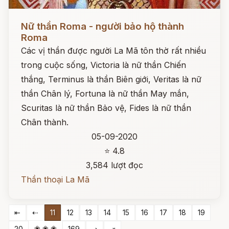
Đọc ngay
Nữ thần Roma - người bảo hộ thành
Roma
Các vị thần được người La Mã tôn thờ rất nhiều
trong cuộc sống, Victoria là nữ thần Chiến
thắng, Terminus là thần Biên giới, Veritas là nữ
thần Chân lý, Fortuna là nữ thần May mắn,
Scuritas là nữ thần Bảo vệ, Fides là nữ thần
Chân thành.
05-09-2020
⭐ 4.8
3,584 lượt đọc
Thần thoại La Mã
⇤
⇠
11
12
13
14
15
16
17
18
19
❀ ❀ ❀
20
169
⇢
⇥