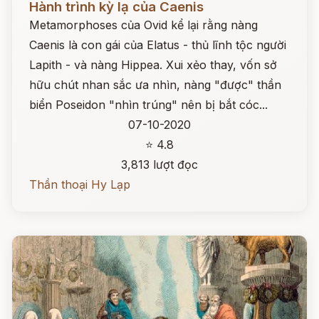
Hành trình kỳ lạ của Caenis
Metamorphoses của Ovid kể lại rằng nàng
Caenis là con gái của Elatus - thủ lĩnh tộc người
Lapith - và nàng Hippea. Xui xẻo thay, vốn sở
hữu chút nhan sắc ưa nhìn, nàng "được" thần
biển Poseidon "nhìn trúng" nên bị bắt cóc...
07-10-2020
⭐ 4.8
3,813 lượt đọc
Thần thoại Hy Lạp