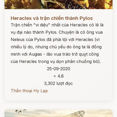
Đọc ngay
Heracles và trận chiến thành Pylos
Trận chiến "vi diệu" nhất của Heracles có lẽ là
vụ đại náo thành Pylos. Chuyện là có ông vua
Neleus của Pylos đã phải tội với Heracles (vì
nhiều lý do, nhưng chủ yếu do ông ta là đồng
minh với Augias - lão vua tráo trở quỵt công
của Heracles trong vụ dọn phân chuồng bò).
25-09-2020
⭐ 4.8
3,302 lượt đọc
Thần thoại Hy Lạp