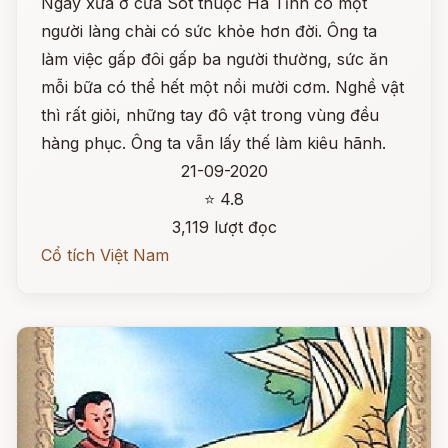
Ngày xưa ở cửa Sót thuộc Hà Tĩnh có một
người làng chài có sức khỏe hơn đời. Ông ta
làm việc gấp đôi gấp ba người thường, sức ăn
mỗi bữa có thể hết một nồi mười cơm. Nghề vật
thì rất giỏi, những tay đô vật trong vùng đều
hàng phục. Ông ta vẫn lấy thế làm kiêu hãnh.
21-09-2020
⭐ 4.8
3,119 lượt đọc
Cổ tích Việt Nam