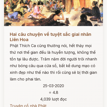
Đọc ngay
Hai câu chuyện về tuyệt sắc giai nhân
Liên Hoa
Phật Thích Ca cũng thường nói, hết thảy mọi
thứ nơi thế gian đều là huyễn tượng, không thể
tồn tại lâu được. Trăm năm đời người trôi nhanh
như bóng câu qua cửa sổ, bất kể dung mạo có
xinh đẹp như thế nào thì rồi cũng sẽ bị thời gian
làm cho phai tàn.
25-03-2020
⭐ 4.8
4,039 lượt đọc
Truyện cổ nhà Phật