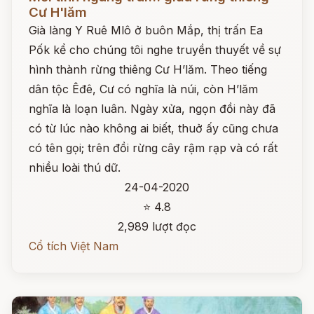
Cư H'lăm
Già làng Y Ruê Mlô ở buôn Mắp, thị trấn Ea
Pốk kể cho chúng tôi nghe truyền thuyết về sự
hình thành rừng thiêng Cư H’lăm. Theo tiếng
dân tộc Êđê, Cư có nghĩa là núi, còn H’lăm
nghĩa là loạn luân. Ngày xửa, ngọn đồi này đã
có từ lúc nào không ai biết, thuở ấy cũng chưa
có tên gọi; trên đồi rừng cây rậm rạp và có rất
nhiều loài thú dữ.
24-04-2020
⭐ 4.8
2,989 lượt đọc
Cổ tích Việt Nam