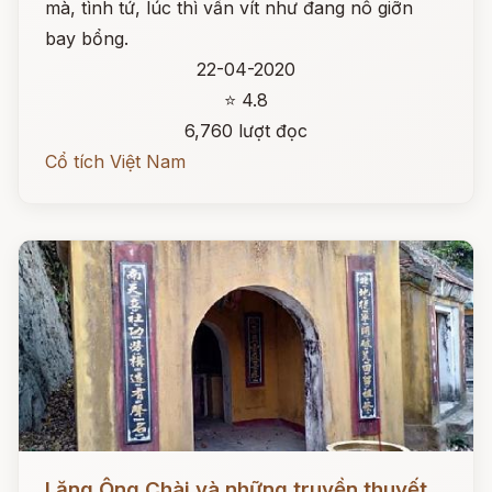
mà, tình tứ, lúc thì vấn vít như đang nô giỡn
bay bổng.
22-04-2020
⭐ 4.8
6,760 lượt đọc
Cổ tích Việt Nam
Đọc ngay
Lăng Ông Chài và những truyền thuyết