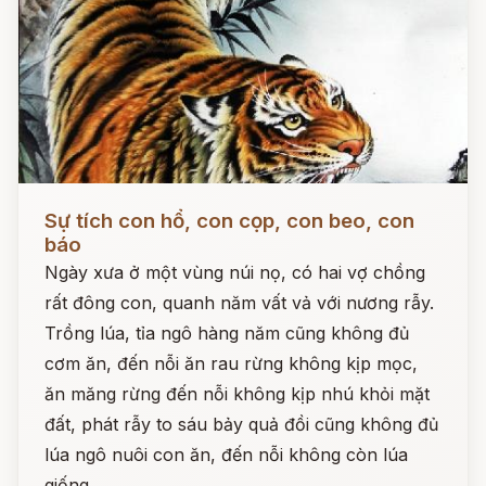
Đọc ngay
Sự tích con hổ, con cọp, con beo, con
báo
Ngày xưa ở một vùng núi nọ, có hai vợ chồng
rất đông con, quanh năm vất vả với nương rẫy.
Trồng lúa, tỉa ngô hàng năm cũng không đủ
cơm ăn, đến nỗi ăn rau rừng không kịp mọc,
ăn măng rừng đến nỗi không kịp nhú khỏi mặt
đất, phát rẫy to sáu bảy quả đồi cũng không đủ
lúa ngô nuôi con ăn, đến nỗi không còn lúa
giống.