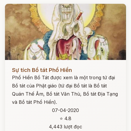
Đọc ngay
Sự tích Bồ tát Phổ Hiền
Phổ Hiền Bồ Tát được xem là một trong tứ đại
Bồ tát của Phật giáo (tứ đại Bồ tát là Bồ tát
Quán Thế Âm, Bồ tát Văn Thù, Bồ tát Địa Tạng
và Bồ tát Phổ Hiền).
07-04-2020
⭐ 4.8
4,443 lượt đọc