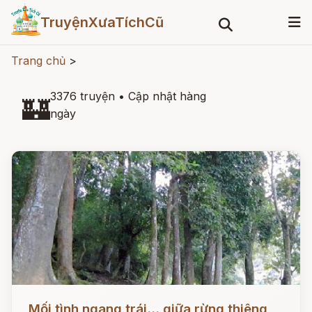
TruyệnXưaTíchCũ
Trang chủ
>
3376 truyện
•
Cập nhật hàng
🏰
ngày
Đọc ngay
Mối tình ngang trái... giữa rừng thiêng