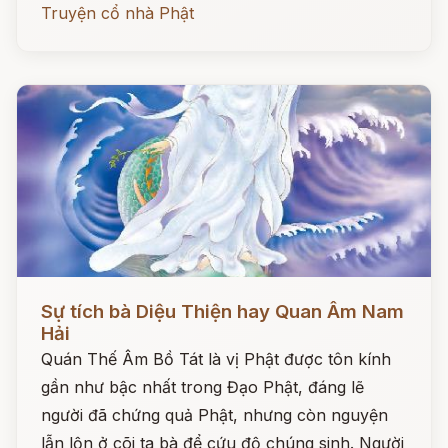
Truyện cổ nhà Phật
Đọc ngay
Sự tích bà Diệu Thiện hay Quan Âm Nam
Hải
Quán Thế Âm Bồ Tát là vị Phật được tôn kính
gần như bậc nhất trong Đạo Phật, đáng lẽ
người đã chứng quả Phật, nhưng còn nguyện
lẫn lộn ở cõi ta bà để cứu độ chúng sinh. Người