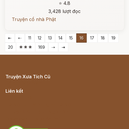
⭐ 4.8
3,428 lượt đọc
Truyện cổ nhà Phật
⇤
⇠
11
12
13
14
15
16
17
18
19
❀ ❀ ❀
20
169
⇢
⇥
Truyện Xưa Tích Cũ
Cổ tích Việt Nam
Liên kết
Lịch vạn niên
Hà Nội cũ - Món ngon Hà Nội
Truyện kiếm hiệp - Ngôn tình
Download - Tải Miễn Phí