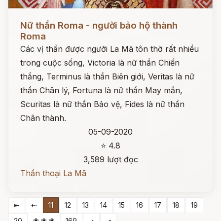
Đọc ngay
Nữ thần Roma - người bảo hộ thành
Roma
Các vị thần được người La Mã tôn thờ rất nhiều
trong cuộc sống, Victoria là nữ thần Chiến
thắng, Terminus là thần Biên giới, Veritas là nữ
thần Chân lý, Fortuna là nữ thần May mắn,
Scuritas là nữ thần Bảo vệ, Fides là nữ thần
Chân thành.
05-09-2020
⭐ 4.8
3,589 lượt đọc
Thần thoại La Mã
⇤
⇠
11
12
13
14
15
16
17
18
19
❀ ❀ ❀
20
169
⇢
⇥