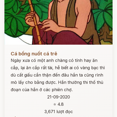
Đọc ngay
Cá bống nuốt cá trê
Ngày xưa có một anh chàng có tính hay ăn
cắp, lại ăn cắp rất tài, hễ biết ai có vàng bạc thì
dù cất giấu cẩn thận đến đâu hắn ta cũng rình
mò lấy cho bằng được. Hắn thường thi thố thủ
đoạn của hắn ở các phiên chợ.
21-09-2020
⭐ 4.8
3,671 lượt đọc