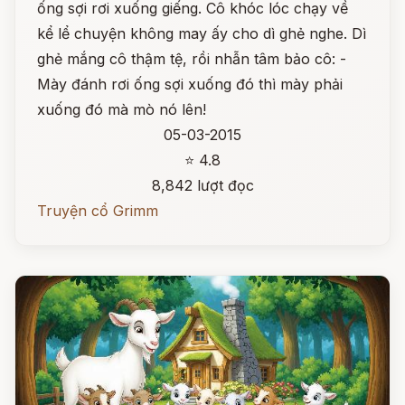
ống sợi rơi xuống giếng. Cô khóc lóc chạy về
kể lể chuyện không may ấy cho dì ghẻ nghe. Dì
ghẻ mắng cô thậm tệ, rồi nhẫn tâm bảo cô: -
Mày đánh rơi ống sợi xuống đó thì mày phải
xuống đó mà mò nó lên!
05-03-2015
⭐ 4.8
8,842 lượt đọc
Truyện cổ Grimm