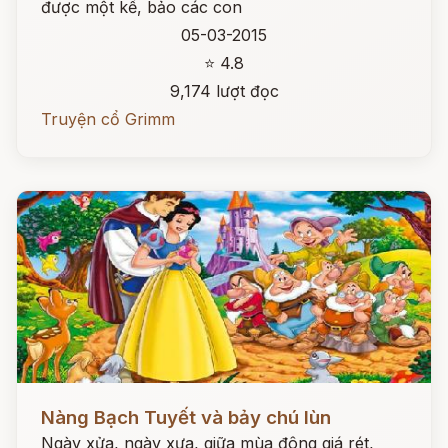
được một kế, bảo các con
05-03-2015
⭐ 4.8
9,174 lượt đọc
Truyện cổ Grimm
Đọc ngay
Nàng Bạch Tuyết và bảy chú lùn
Ngày xửa, ngày xưa, giữa mùa đông giá rét,