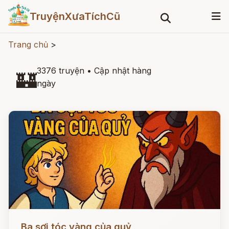
TruyệnXưaTíchCũ
Trang chủ
>
3376 truyện
•
Cập nhật hàng
🏰
ngày
Đọc ngay
Ba sợi tóc vàng của quỷ