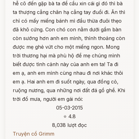
hễ cô đến gặp bà ta để cầu xin cái gì đó thì bà
ta thượng cẳng chân hạ cẳng tay đuổi đi. Ăn thì
chỉ có mấy miếng bánh mì đầu thừa đuôi thẹo
đã khô cứng. Con chó con nằm dưới gầm bàn
còn sướng hơn anh em mình, thỉnh thoảng còn
được mẹ ghẻ vứt cho một miếng ngon. Mong
trời thương hại mà phù hộ để mẹ chúng mình
biết được tình cảnh này của anh em ta! Ta đi
em ạ, anh em mình cùng nhau đi nơi khác thôi
em ạ. Hai anh em đi suốt ngày, qua đồng cỏ,
ruộng nương, qua những nơi đất đá gồ ghề. Khi
trời đổ mưa, người em gái nói:
05-03-2015
⭐ 4.8
8,038 lượt đọc
Truyện cổ Grimm