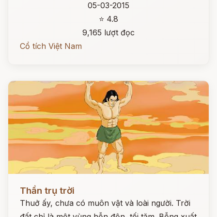
05-03-2015
⭐ 4.8
9,165 lượt đọc
Cổ tích Việt Nam
Đọc ngay
Thần trụ trời
Thuở ấy, chưa có muôn vật và loài người. Trời
đất chỉ là một vùng hỗn độn, tối tăm. Bỗng xuất