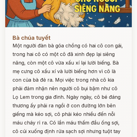
Đọc ngay
Bà chúa tuyết
Một người đàn bà góa chồng có hai cô con gái,
trong hai cô có một cô đã xinh đẹp lại siêng
năng, còn một cô vừa xấu xí lại lười biếng. Bà
mẹ cưng cô xấu xí và lười biếng hơn vì cô là
con của bà đẻ ra. Mọi việc trong nhà cô kia
phải đảm nhận nên người cô bụi bậm như cô
Lọ Lem trong gia đình. Ngày ngày, cô bé đáng
thương ấy phải ra ngồi ở con đường lớn bên
giếng mà kéo sợi, cô phải kéo nhiều đến nỗi
máu cháy rỉ ra. Có lần máu thấm đầu ống sợi,
cô cúi xuống định rửa sạch sợi nhưng tuột tay