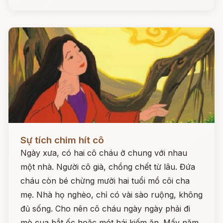
Đọc ngay
Sự tích chim hít cô
Ngày xưa, có hai cô cháu ở chung với nhau
một nhà. Người cô già, chồng chết từ lâu. Đứa
cháu còn bé chừng mười hai tuổi mồ côi cha
mẹ. Nhà họ nghèo, chỉ có vài sào ruộng, không
đủ sống. Cho nên cô cháu ngày ngày phải đi
mò cua bắt ốc hoặc mót hái kiếm ăn. Mấy năm