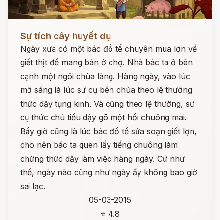
Đọc ngay
Sự tích cây huyết dụ
Ngày xưa có một bác đồ tể chuyên mua lợn về
giết thịt để mang bán ở chợ. Nhà bác ta ở bên
cạnh một ngôi chùa làng. Hàng ngày, vào lúc
mờ sáng là lúc sư cụ bên chùa theo lệ thường
thức dậy tụng kinh. Và cũng theo lệ thường, sư
cụ thức chú tiểu dậy gõ một hồi chuông mai.
Bấy giờ cũng là lúc bác đồ tể sửa soạn giết lợn,
cho nên bác ta quen lấy tiếng chuông làm
chừng thức dậy làm việc hàng ngày. Cứ như
thế, ngày nào cũng như ngày ấy không bao giờ
sai lạc.
05-03-2015
⭐ 4.8