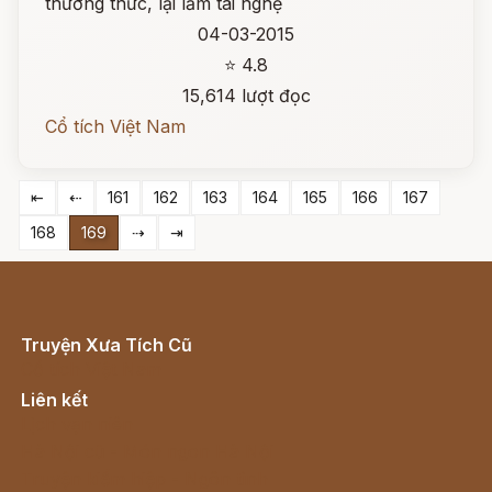
thường thức, lại lắm tài nghệ
04-03-2015
⭐ 4.8
15,614 lượt đọc
Cổ tích Việt Nam
⇤
⇠
161
162
163
164
165
166
167
168
169
⇢
⇥
Truyện Xưa Tích Cũ
Cổ tích Việt Nam
Liên kết
Lịch vạn niên
Hà Nội cũ - Món ngon Hà Nội
Truyện kiếm hiệp - Ngôn tình