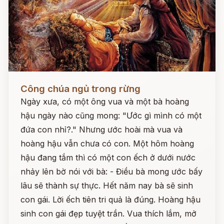
Đọc ngay
Công chúa ngủ trong rừng
Ngày xưa, có một ông vua và một bà hoàng
hậu ngày nào cũng mong: "Ước gì mình có một
đứa con nhỉ?." Nhưng ước hoài mà vua và
hoàng hậu vẫn chưa có con. Một hôm hoàng
hậu đang tắm thì có một con ếch ở dưới nước
nhảy lên bờ nói với bà: - Điều bà mong ước bấy
lâu sẽ thành sự thực. Hết năm nay bà sẽ sinh
con gái. Lời ếch tiên tri quả là đúng. Hoàng hậu
sinh con gái đẹp tuyệt trần. Vua thích lắm, mở