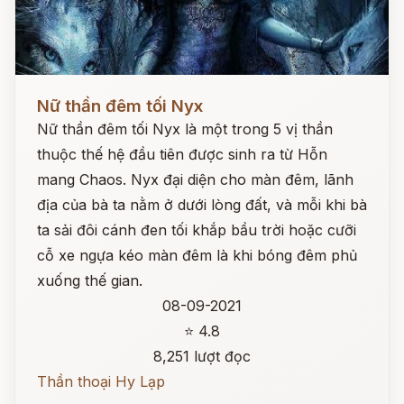
Đọc ngay
Nữ thần đêm tối Nyx
Nữ thần đêm tối Nyx là một trong 5 vị thần
thuộc thế hệ đầu tiên được sinh ra từ Hỗn
mang Chaos. Nyx đại diện cho màn đêm, lãnh
địa của bà ta nằm ở dưới lòng đất, và mỗi khi bà
ta sải đôi cánh đen tối khắp bầu trời hoặc cưỡi
cỗ xe ngựa kéo màn đêm là khi bóng đêm phủ
xuống thế gian.
08-09-2021
⭐ 4.8
8,251 lượt đọc
Thần thoại Hy Lạp