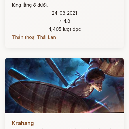
lủng lẳng ở dưới.
24-08-2021
⭐ 4.8
4,405 lượt đọc
Thần thoại Thái Lan
Đọc ngay
Krahang