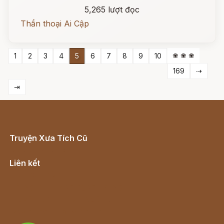
5,265 lượt đọc
Thần thoại Ai Cập
❀ ❀ ❀
1
2
3
4
5
6
7
8
9
10
169
⇢
⇥
Truyện Xưa Tích Cũ
Cổ tích Việt Nam
Liên kết
Lịch vạn niên
Hà Nội cũ - Món ngon Hà Nội
Truyện kiếm hiệp - Ngôn tình
Download - Tải Miễn Phí