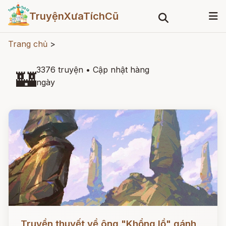
TruyệnXưaTíchCũ
Trang chủ
>
3376 truyện
•
Cập nhật hàng
🏰
ngày
Đọc ngay
Truyền thuyết về ông "Khổng lồ" gánh