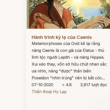
Đọc ngay
Hành trình kỳ lạ của Caenis
Metamorphoses của Ovid kể lại rằng
nàng Caenis là con gái của Elatus - thủ
lĩnh tộc người Lapith - và nàng Hippea.
Xui xẻo thay, vốn sở hữu chút nhan sắc
ưa nhìn, nàng "được" thần biển
Poseidon "nhìn trúng" nên bị bắt cóc...
07-10-2020
⭐ 4.8
3,817 lượt đọc
Thần thoại Hy Lạp