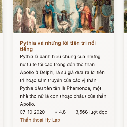
Đọc ngay
Đ
Pythia và những lời tiên tri nổi
tiếng
Pythia là danh hiệu chung của những
nữ tư tế tối cao trong đền thờ thần
Apollo ở Delphi, là sứ giả đưa ra lời tiên
tri hoặc sấm truyền của các vị thần.
Pythia đầu tiên tên là Phemonoe, một
nhà thơ nữ là con (hoặc cháu) của thần
Apollo.
07-10-2020
⭐ 4.8
3,568 lượt đọc
Thần thoại Hy Lạp