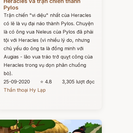
Heracles và trận chiến thành
Pylos
Trận chiến "vi diệu" nhất của Heracles
có lẽ là vụ đại náo thành Pylos. Chuyện
là có ông vua Neleus của Pylos đã phải
tội với Heracles (vì nhiều lý do, nhưng
chủ yếu do ông ta là đồng minh với
Augias - lão vua tráo trở quỵt công của
Heracles trong vụ dọn phân chuồng
bò).
25-09-2020
⭐ 4.8
3,305 lượt đọc
Thần thoại Hy Lạp