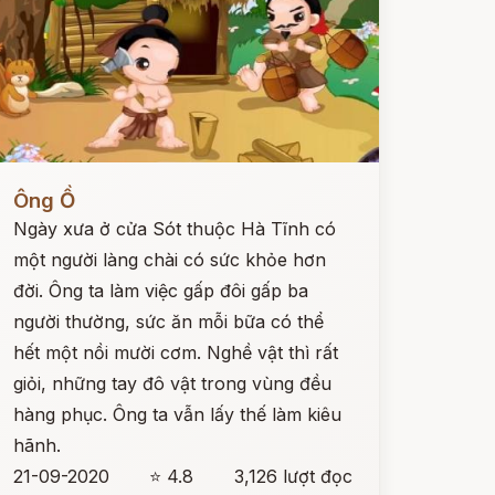
ọc ngay
Ông Ồ
Ngày xưa ở cửa Sót thuộc Hà Tĩnh có
một người làng chài có sức khỏe hơn
đời. Ông ta làm việc gấp đôi gấp ba
người thường, sức ăn mỗi bữa có thể
hết một nồi mười cơm. Nghề vật thì rất
giỏi, những tay đô vật trong vùng đều
hàng phục. Ông ta vẫn lấy thế làm kiêu
hãnh.
21-09-2020
⭐ 4.8
3,126 lượt đọc