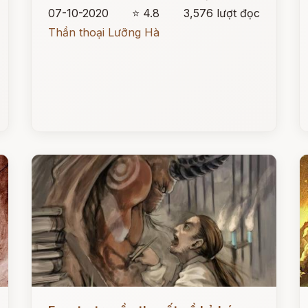
07-10-2020
⭐ 4.8
3,576 lượt đọc
Thần thoại Lưỡng Hà
Đọc ngay
Đ