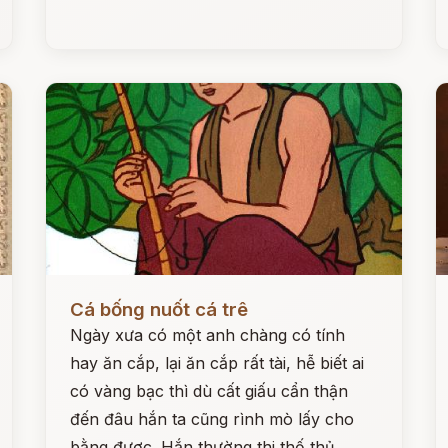
Đọc ngay
Đ
Cá bống nuốt cá trê
Ngày xưa có một anh chàng có tính
hay ăn cắp, lại ăn cắp rất tài, hễ biết ai
có vàng bạc thì dù cất giấu cẩn thận
đến đâu hắn ta cũng rình mò lấy cho
bằng được. Hắn thường thi thố thủ