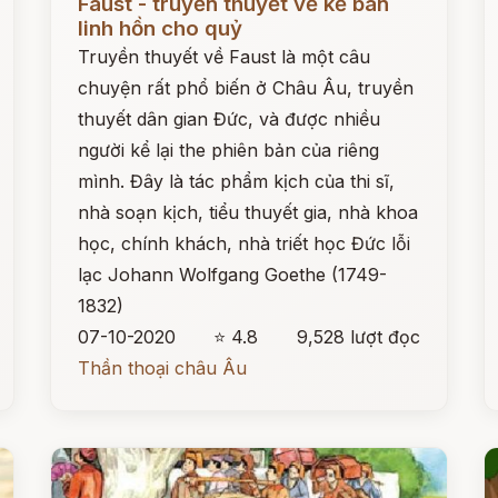
Faust - truyền thuyết về kẻ bán
linh hồn cho quỷ
Truyền thuyết về Faust là một câu
chuyện rất phổ biến ở Châu Âu, truyền
thuyết dân gian Đức, và được nhiều
người kể lại the phiên bản của riêng
mình. Đây là tác phẩm kịch của thi sĩ,
nhà soạn kịch, tiểu thuyết gia, nhà khoa
học, chính khách, nhà triết học Đức lỗi
lạc Johann Wolfgang Goethe (1749-
1832)
07-10-2020
⭐ 4.8
9,528 lượt đọc
Thần thoại châu Âu