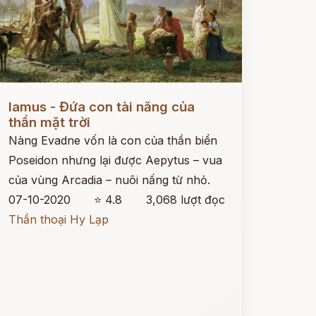
ọc ngay
Iamus - Đứa con tài năng của
thần mặt trời
Nàng Evadne vốn là con của thần biển
Poseidon nhưng lại được Aepytus – vua
của vùng Arcadia – nuôi nấng từ nhỏ.
07-10-2020
⭐ 4.8
3,068 lượt đọc
Thần thoại Hy Lạp