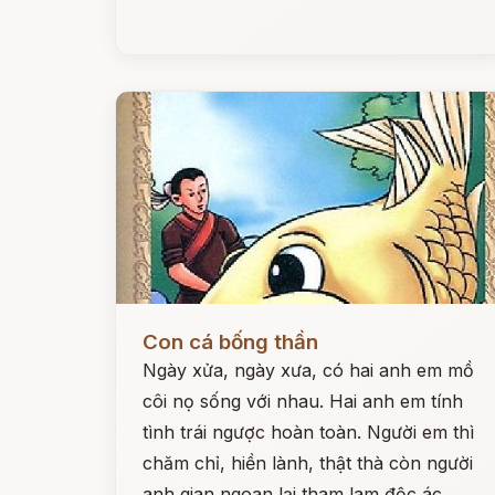
Đọc ngay
Con cá bống thần
Ngày xửa, ngày xưa, có hai anh em mồ
côi nọ sống với nhau. Hai anh em tính
tình trái ngược hoàn toàn. Người em thì
chăm chỉ, hiền lành, thật thà còn người
anh gian ngoan lại tham lam độc ác.