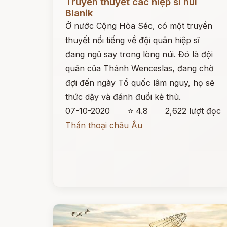
Truyền thuyết các hiệp sĩ núi
Blanik
Ở nước Cộng Hòa Séc, có một truyền
thuyết nổi tiếng về đội quân hiệp sĩ
đang ngủ say trong lòng núi. Đó là đội
quân của Thánh Wenceslas, đang chờ
đợi đến ngày Tổ quốc lâm nguy, họ sẽ
thức dậy và đánh đuổi kẻ thù.
07-10-2020
⭐ 4.8
2,622 lượt đọc
Thần thoại châu Âu