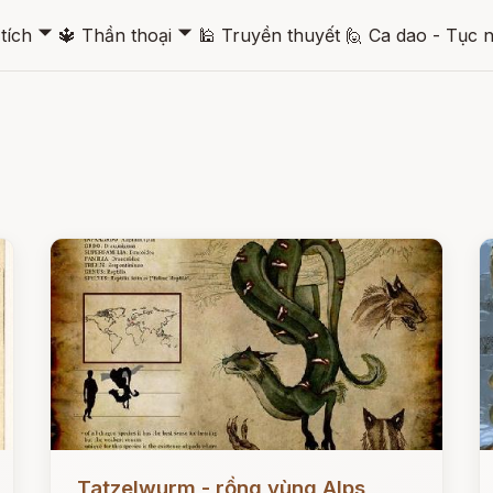
🞃
🞃
tích
🔱
Thần thoại
🕌
Truyền thuyết
🙋
Ca dao - Tục 
Đọc ngay
Đ
Tatzelwurm - rồng vùng Alps