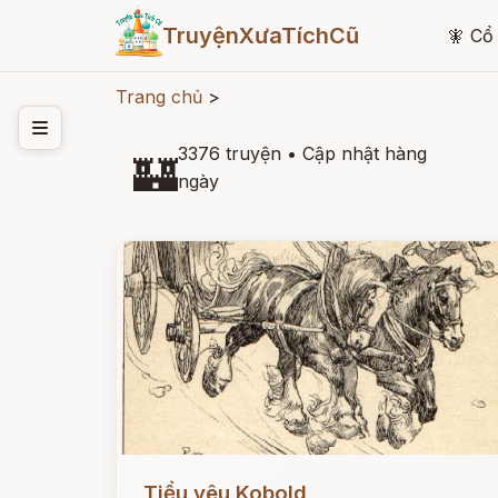
TruyệnXưaTíchCũ
🧚
Cổ 
Trang chủ
>
3376 truyện
•
Cập nhật hàng
🏰
ngày
Đọc ngay
Tiểu yêu Kobold