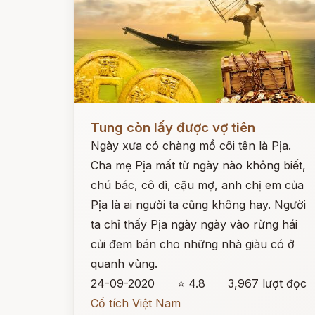
Đọc ngay
Tung còn lấy được vợ tiên
Ngày xưa có chàng mồ côi tên là Pịa.
Cha mẹ Pịa mất từ ngày nào không biết,
chú bác, cô dì, cậu mợ, anh chị em của
Pịa là ai người ta cũng không hay. Người
ta chỉ thấy Pịa ngày ngày vào rừng hái
củi đem bán cho những nhà giàu có ở
quanh vùng.
24-09-2020
⭐ 4.8
3,967 lượt đọc
Cổ tích Việt Nam