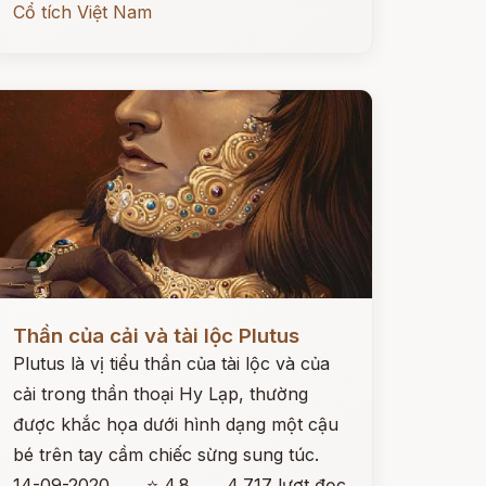
Cổ tích Việt Nam
ọc ngay
Thần của cải và tài lộc Plutus
Plutus là vị tiểu thần của tài lộc và của
cải trong thần thoại Hy Lạp, thường
được khắc họa dưới hình dạng một cậu
bé trên tay cầm chiếc sừng sung túc.
14-09-2020
⭐ 4.8
4,717 lượt đọc