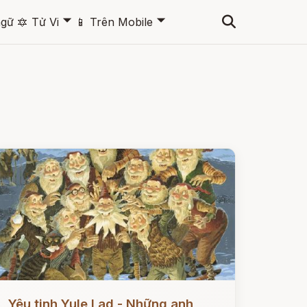
🞃
🞃
ngữ
🔯
Tử Vi
📱
Trên Mobile
ọc ngay
Yêu tinh Yule Lad - Những anh