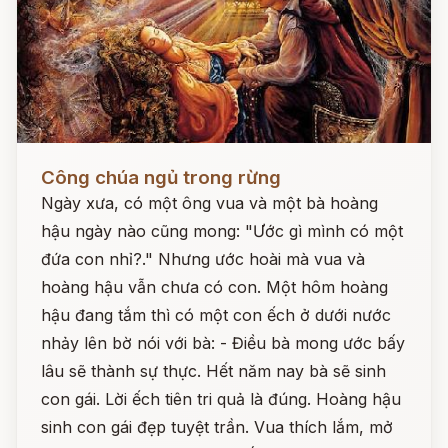
Đọc ngay
Công chúa ngủ trong rừng
Ngày xưa, có một ông vua và một bà hoàng
hậu ngày nào cũng mong: "Ước gì mình có một
đứa con nhỉ?." Nhưng ước hoài mà vua và
hoàng hậu vẫn chưa có con. Một hôm hoàng
hậu đang tắm thì có một con ếch ở dưới nước
nhảy lên bờ nói với bà: - Điều bà mong ước bấy
lâu sẽ thành sự thực. Hết năm nay bà sẽ sinh
con gái. Lời ếch tiên tri quả là đúng. Hoàng hậu
sinh con gái đẹp tuyệt trần. Vua thích lắm, mở