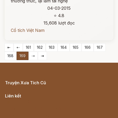
thường thức, lại lắm tài nghệ
04-03-2015
⭐ 4.8
15,608 lượt đọc
Cổ tích Việt Nam
⇤
⇠
161
162
163
164
165
166
167
168
169
⇢
⇥
Truyện Xưa Tích Cũ
Cổ tích Việt Nam
Liên kết
Lịch vạn niên
Hà Nội cũ - Món ngon Hà Nội
Truyện kiếm hiệp - Ngôn tình