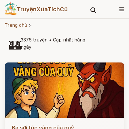
TruyệnXưaTíchCũ
Trang chủ
>
3376 truyện
•
Cập nhật hàng
🏰
ngày
Đọc ngay
Ba sợi tóc vàng của quỷ