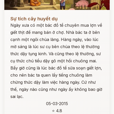
Đọc ngay
Sự tích cây huyết dụ
Ngày xưa có một bác đồ tể chuyên mua lợn về
giết thịt để mang bán ở chợ. Nhà bác ta ở bên
cạnh một ngôi chùa làng. Hàng ngày, vào lúc
mờ sáng là lúc sư cụ bên chùa theo lệ thường
thức dậy tụng kinh. Và cũng theo lệ thường, sư
cụ thức chú tiểu dậy gõ một hồi chuông mai.
Bấy giờ cũng là lúc bác đồ tể sửa soạn giết lợn,
cho nên bác ta quen lấy tiếng chuông làm
chừng thức dậy làm việc hàng ngày. Cứ như
thế, ngày nào cũng như ngày ấy không bao giờ
sai lạc.
05-03-2015
⭐ 4.8