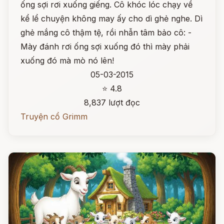
ống sợi rơi xuống giếng. Cô khóc lóc chạy về
kể lể chuyện không may ấy cho dì ghẻ nghe. Dì
ghẻ mắng cô thậm tệ, rồi nhẫn tâm bảo cô: -
Mày đánh rơi ống sợi xuống đó thì mày phải
xuống đó mà mò nó lên!
05-03-2015
⭐ 4.8
8,837 lượt đọc
Truyện cổ Grimm