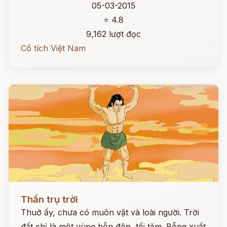
05-03-2015
⭐ 4.8
9,162 lượt đọc
Cổ tích Việt Nam
Đọc ngay
Thần trụ trời
Thuở ấy, chưa có muôn vật và loài người. Trời
đất chỉ là một vùng hỗn độn, tối tăm. Bỗng xuất