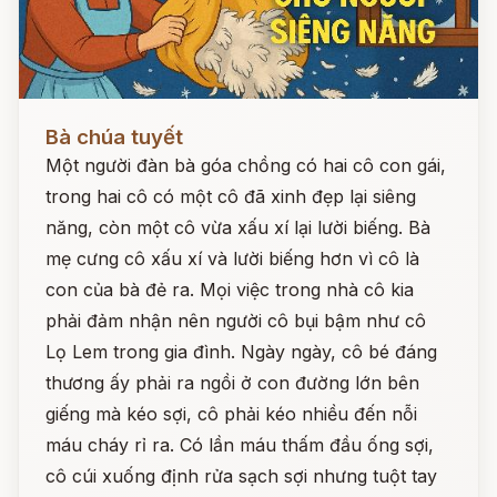
Đọc ngay
Bà chúa tuyết
Một người đàn bà góa chồng có hai cô con gái,
trong hai cô có một cô đã xinh đẹp lại siêng
năng, còn một cô vừa xấu xí lại lười biếng. Bà
mẹ cưng cô xấu xí và lười biếng hơn vì cô là
con của bà đẻ ra. Mọi việc trong nhà cô kia
phải đảm nhận nên người cô bụi bậm như cô
Lọ Lem trong gia đình. Ngày ngày, cô bé đáng
thương ấy phải ra ngồi ở con đường lớn bên
giếng mà kéo sợi, cô phải kéo nhiều đến nỗi
máu cháy rỉ ra. Có lần máu thấm đầu ống sợi,
cô cúi xuống định rửa sạch sợi nhưng tuột tay