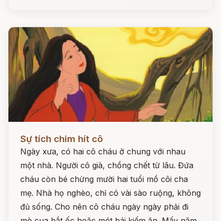
Đọc ngay
Sự tích chim hít cô
Ngày xưa, có hai cô cháu ở chung với nhau
một nhà. Người cô già, chồng chết từ lâu. Đứa
cháu còn bé chừng mười hai tuổi mồ côi cha
mẹ. Nhà họ nghèo, chỉ có vài sào ruộng, không
đủ sống. Cho nên cô cháu ngày ngày phải đi
mò cua bắt ốc hoặc mót hái kiếm ăn. Mấy năm