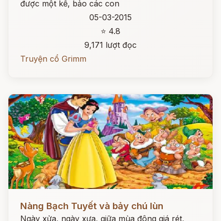
được một kế, bảo các con
05-03-2015
⭐ 4.8
9,171 lượt đọc
Truyện cổ Grimm
Đọc ngay
Nàng Bạch Tuyết và bảy chú lùn
Ngày xửa, ngày xưa, giữa mùa đông giá rét,