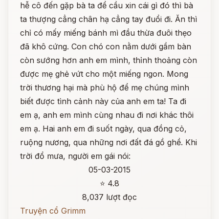
hễ cô đến gặp bà ta để cầu xin cái gì đó thì bà
ta thượng cẳng chân hạ cẳng tay đuổi đi. Ăn thì
chỉ có mấy miếng bánh mì đầu thừa đuôi thẹo
đã khô cứng. Con chó con nằm dưới gầm bàn
còn sướng hơn anh em mình, thỉnh thoảng còn
được mẹ ghẻ vứt cho một miếng ngon. Mong
trời thương hại mà phù hộ để mẹ chúng mình
biết được tình cảnh này của anh em ta! Ta đi
em ạ, anh em mình cùng nhau đi nơi khác thôi
em ạ. Hai anh em đi suốt ngày, qua đồng cỏ,
ruộng nương, qua những nơi đất đá gồ ghề. Khi
trời đổ mưa, người em gái nói:
05-03-2015
⭐ 4.8
8,037 lượt đọc
Truyện cổ Grimm