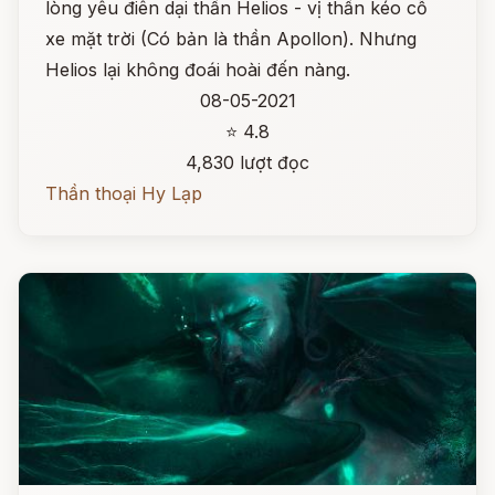
lòng yêu điên dại thần Helios - vị thần kéo cỗ
xe mặt trời (Có bản là thần Apollon). Nhưng
Helios lại không đoái hoài đến nàng.
08-05-2021
⭐ 4.8
4,830 lượt đọc
Thần thoại Hy Lạp