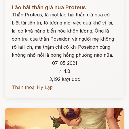
Đọc ngay
Lão hải thần già nua Proteus
Thần Proteus, là một lão hải thần già nua có
biệt tài tiên tri, tỏ tường mọi việc quá khứ vị lai,
lại có khả năng biến hóa khôn lường. Ông là
con trai của thần Poseidon và người mẹ không
rõ lai lịch, mà thậm chí có khi Poseidon cũng
không nhớ nổi là bóng hồng phương nào nữa.
07-05-2021
⭐ 4.8
3,192 lượt đọc
Thần thoại Hy Lạp