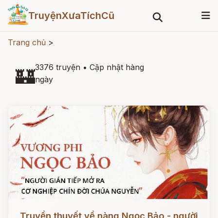
TruyệnXưaTíchCũ
Trang chủ
>
3376 truyện
•
Cập nhật hàng
🏰
ngày
Đọc ngay
Truyền thuyết về nàng Ngọc Bảo - người