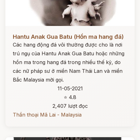
Đọc ngay
Hantu Anak Gua Batu (Hồn ma hang đá)
Các hang động đá vôi thường được cho là nơi
trú ngụ của Hantu Anak Gua Batu hoặc những
hồn ma trong hang đá trong nhiều thế kỷ, do
các nữ pháp sư ở miền Nam Thái Lan và miền
Bắc Malaysia mời gọi.
11-05-2021
⭐ 4.8
2,407 lượt đọc
Thần thoại Mã Lai - Malaysia