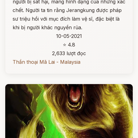
người bị sát hại, mang hình dạng của những xác
chết. Người ta tin rằng Jerangkung được pháp
sư triệu hồi với mục đích làm vệ sĩ, đặc biệt là
khi bị người khác nguyền rủa.
10-05-2021
⭐ 4.8
2,633 lượt đọc
Thần thoại Mã Lai - Malaysia