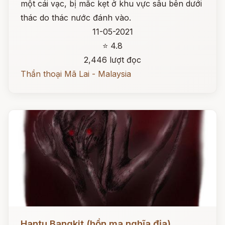
một cái vạc, bị mắc kẹt ở khu vực sâu bên dưới
thác do thác nước đánh vào.
11-05-2021
⭐ 4.8
2,446 lượt đọc
Thần thoại Mã Lai - Malaysia
Đọc ngay
Hantu Bangkit (hồn ma nghĩa địa)