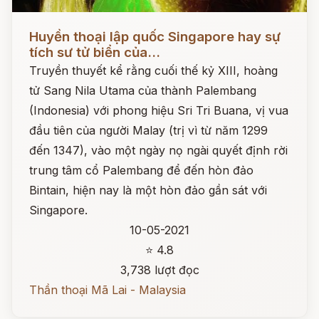
Đọc ngay
Huyền thoại lập quốc Singapore hay sự
tích sư tử biển của...
Truyền thuyết kể rằng cuối thế kỷ XIII, hoàng
tử Sang Nila Utama của thành Palembang
(Indonesia) với phong hiệu Sri Tri Buana, vị vua
đầu tiên của người Malay (trị vì từ năm 1299
đến 1347), vào một ngày nọ ngài quyết định rời
trung tâm cổ Palembang để đến hòn đảo
Bintain, hiện nay là một hòn đảo gần sát với
Singapore.
10-05-2021
⭐ 4.8
3,738 lượt đọc
Thần thoại Mã Lai - Malaysia