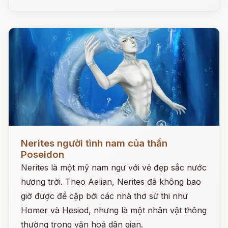
Đọc ngay
Nerites người tình nam của thần
Poseidon
Nerites là một mỹ nam ngư với vẻ đẹp sắc nước
hương trời. Theo Aelian, Nerites đã không bao
giờ được đề cập bởi các nhà thơ sử thi như
Homer và Hesiod, nhưng là một nhân vật thông
thường trong văn hoá dân gian.