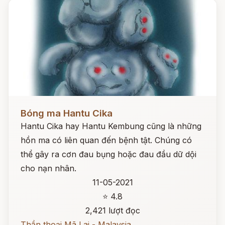
Đọc ngay
Bóng ma Hantu Cika
Hantu Cika hay Hantu Kembung cũng là những
hồn ma có liên quan đến bệnh tật. Chúng có
thể gây ra cơn đau bụng hoặc đau đầu dữ dội
cho nạn nhân.
11-05-2021
⭐ 4.8
2,421 lượt đọc
Thần thoại Mã Lai - Malaysia