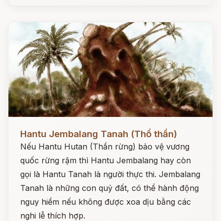
Đọc ngay
Hantu Jembalang Tanah (Thổ thần)
Nếu Hantu Hutan (Thần rừng) bảo vệ vương
quốc rừng rậm thì Hantu Jembalang hay còn
gọi là Hantu Tanah là người thực thi. Jembalang
Tanah là những con quỷ đất, có thể hành động
nguy hiểm nếu không được xoa dịu bằng các
nghi lễ thích hợp.