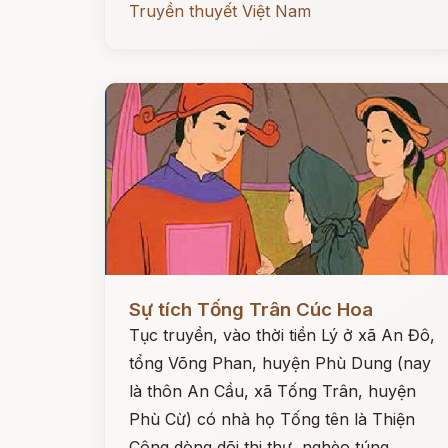
Truyền thuyết Việt Nam
Đọc ngay
Sự tích Tống Trân Cúc Hoa
Tục truyền, vào thời tiền Lý ở xã An Đô,
tổng Võng Phan, huyện Phù Dung (nay
là thôn An Cầu, xã Tống Trân, huyện
Phù Cừ) có nhà họ Tống tên là Thiện
Công dòng dõi thi thư, nghèo túng