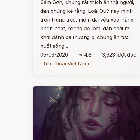
Sầm Sơn, chúng rất thích ăn thịt người;
dân chúng kể rằng: Loài Quỷ này mình
tròn trùng trục, mõm dài vêu vao, răng
nhọn hoắt, miệng đỏ lòm; dân chài ra
khơi đánh cá thường bị chúng ăn tươi
nuốt sống...
05-03-2020
⭐ 4.8
3,323 lượt đọc
Thần thoại Việt Nam