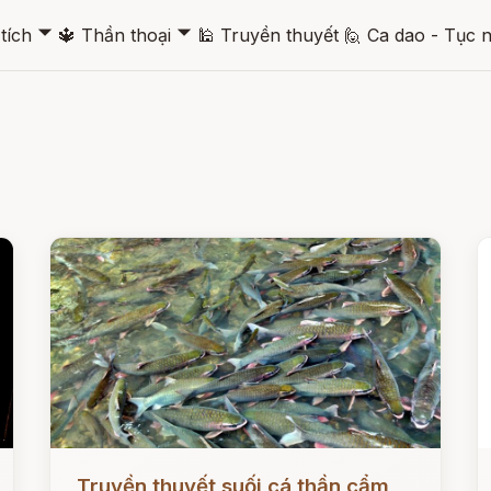
🞃
🞃
tích
🔱
Thần thoại
🕌
Truyền thuyết
🙋
Ca dao - Tục 
Đọc ngay
Đ
Truyền thuyết suối cá thần cẩm