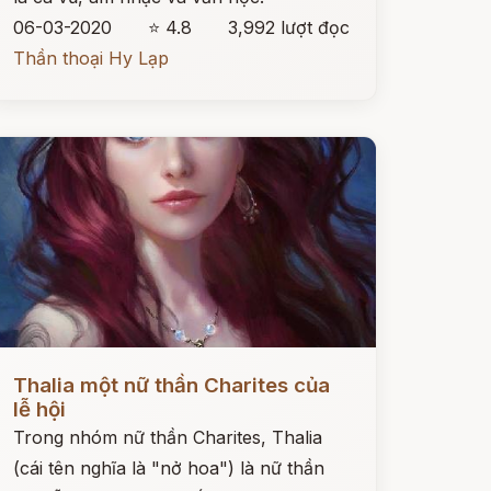
06-03-2020
⭐ 4.8
3,992 lượt đọc
Thần thoại Hy Lạp
ọc ngay
Thalia một nữ thần Charites của
lễ hội
Trong nhóm nữ thần Charites, Thalia
(cái tên nghĩa là "nở hoa") là nữ thần