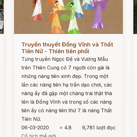
Đọc ngay
Đ
Truyền thuyết Đổng Vĩnh và Thất
Tiên Nữ - Thiên tiên phối
Tưng truyền Ngọc Đế và Vương Mẫu
trên Thiên Cung có 7 người còn gái là
những nàng tiên xinh đẹp. Trong một
lần các nàng tiên hạ trần dạo chơi, các
nàng ấy đã gặp một chàng trai thật thà
tên là Đổng Vĩnh và trong số các nàng
tiên ấy có nàng tiên thứ 7 là nàng Thất
Tiên Nữ.
06-03-2020
⭐ 4.8
6,781 lượt đọc
Cổ tích thế giới