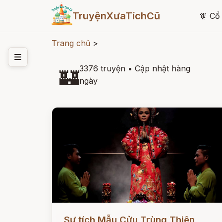
TruyệnXưaTíchCũ
🧚
Cổ 
Trang chủ
>
3376 truyện
•
Cập nhật hàng
🏰
ngày
Đọc ngay
Sự tích Mẫu Cửu Trùng Thiên