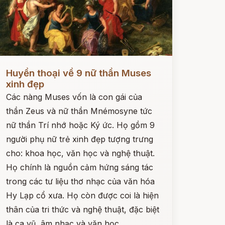
ọc ngay
Huyền thoại về 9 nữ thần Muses
xinh đẹp
Các nàng Muses vốn là con gái của
thần Zeus và nữ thần Mnémosyne tức
nữ thần Trí nhớ hoặc Ký ức. Họ gồm 9
người phụ nữ trẻ xinh đẹp tượng trưng
cho: khoa học, văn học và nghệ thuật.
Họ chính là nguồn cảm hứng sáng tác
trong các tư liệu thơ nhạc của văn hóa
Hy Lạp cổ xưa. Họ còn được coi là hiện
thân của tri thức và nghệ thuật, đặc biệt
là ca vũ, âm nhạc và văn học.