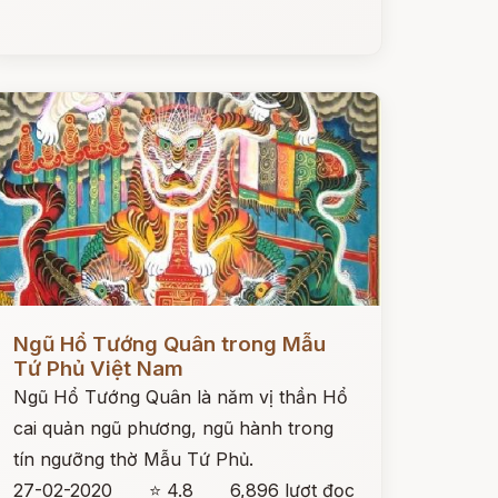
ọc ngay
Ngũ Hổ Tướng Quân trong Mẫu
Tứ Phủ Việt Nam
Ngũ Hổ Tướng Quân là năm vị thần Hổ
cai quản ngũ phương, ngũ hành trong
tín ngưỡng thờ Mẫu Tứ Phủ.
27-02-2020
⭐ 4.8
6,896 lượt đọc