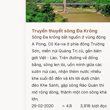
Đọc ngay
Truyền thuyết sông Đa Krông
Sông Đa krông bắt nguồn ở vùng động
A Pong, Cô Ka-va ở phía đông Trường
Sơn, miền núi Quảng Trị cũ, gần biên
giới Việt - Lào. Trên đường về đồng
bằng, sông len lỏi, uốn mình giữa các
sườn núi cao, nhận thêm nước nhiều
khe suối đổ đến và khi tới dưới chân
đèo Khe Sanh, gặp sông Rào Quán thì
mở rộng dòng, thành một con sông khá
lớn.
29-02-2020
⭐ 4.8
3,918 lượt đọc