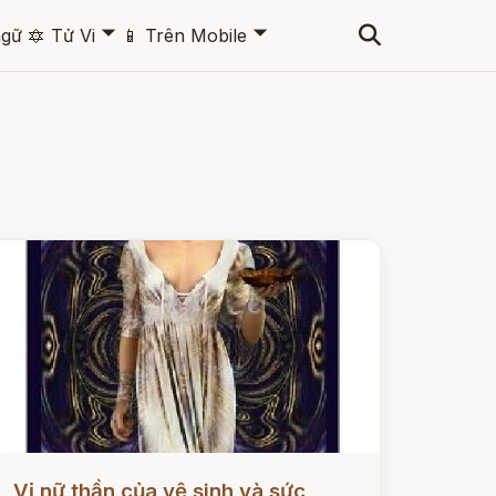
🞃
🞃
ngữ
🔯
Tử Vi
📱
Trên Mobile
ọc ngay
Vị nữ thần của vệ sinh và sức