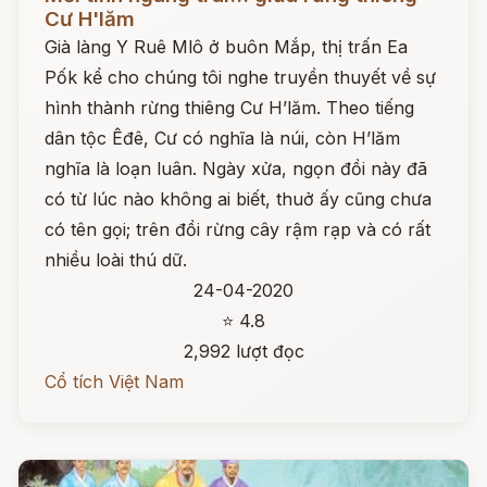
Cư H'lăm
Già làng Y Ruê Mlô ở buôn Mắp, thị trấn Ea
Pốk kể cho chúng tôi nghe truyền thuyết về sự
hình thành rừng thiêng Cư H’lăm. Theo tiếng
dân tộc Êđê, Cư có nghĩa là núi, còn H’lăm
nghĩa là loạn luân. Ngày xửa, ngọn đồi này đã
có từ lúc nào không ai biết, thuở ấy cũng chưa
có tên gọi; trên đồi rừng cây rậm rạp và có rất
nhiều loài thú dữ.
24-04-2020
⭐ 4.8
2,992 lượt đọc
Cổ tích Việt Nam