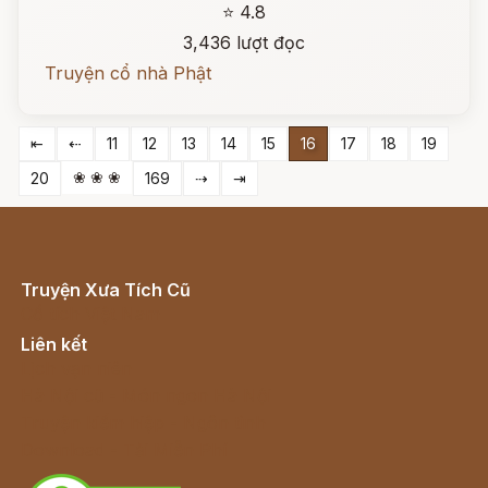
⭐ 4.8
3,436 lượt đọc
Truyện cổ nhà Phật
⇤
⇠
11
12
13
14
15
16
17
18
19
❀ ❀ ❀
20
169
⇢
⇥
Truyện Xưa Tích Cũ
Cổ tích Việt Nam
Liên kết
Lịch vạn niên
Hà Nội cũ - Món ngon Hà Nội
Truyện kiếm hiệp - Ngôn tình
Download - Tải Miễn Phí