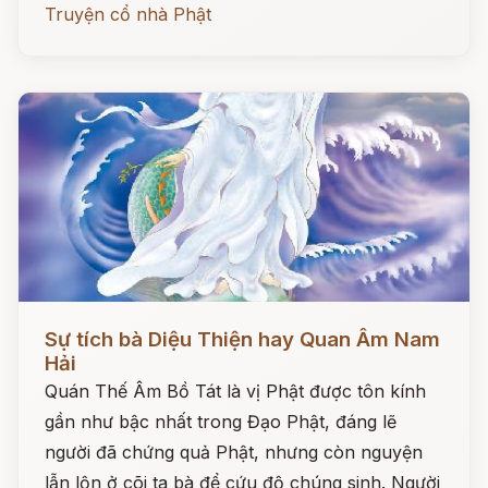
Truyện cổ nhà Phật
Đọc ngay
Sự tích bà Diệu Thiện hay Quan Âm Nam
Hải
Quán Thế Âm Bồ Tát là vị Phật được tôn kính
gần như bậc nhất trong Đạo Phật, đáng lẽ
người đã chứng quả Phật, nhưng còn nguyện
lẫn lộn ở cõi ta bà để cứu độ chúng sinh. Người