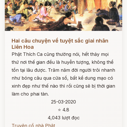
Đọc ngay
Hai câu chuyện về tuyệt sắc giai nhân
Liên Hoa
Phật Thích Ca cũng thường nói, hết thảy mọi
thứ nơi thế gian đều là huyễn tượng, không thể
tồn tại lâu được. Trăm năm đời người trôi nhanh
như bóng câu qua cửa sổ, bất kể dung mạo có
xinh đẹp như thế nào thì rồi cũng sẽ bị thời gian
làm cho phai tàn.
25-03-2020
⭐ 4.8
4,043 lượt đọc
Truyện cổ nhà Phật