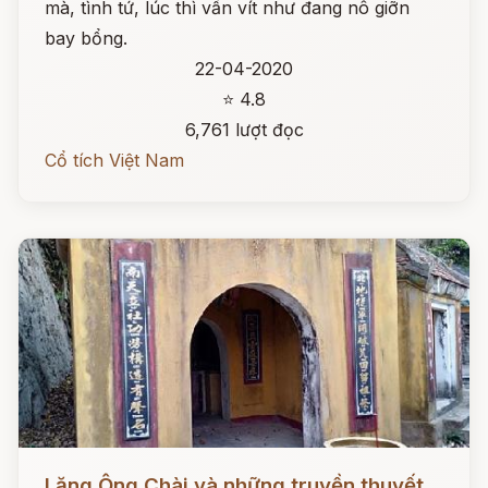
mà, tình tứ, lúc thì vấn vít như đang nô giỡn
bay bổng.
22-04-2020
⭐ 4.8
6,761 lượt đọc
Cổ tích Việt Nam
Đọc ngay
Lăng Ông Chài và những truyền thuyết