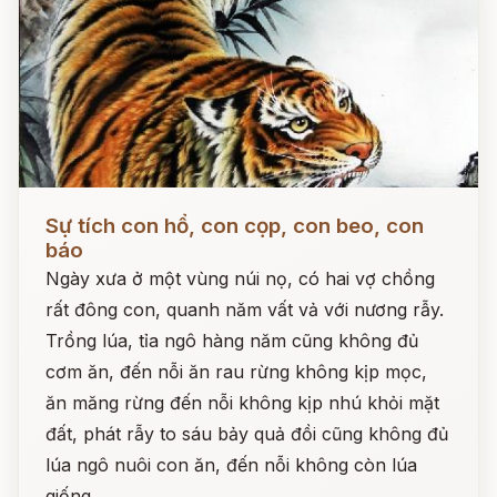
Đọc ngay
Sự tích con hổ, con cọp, con beo, con
báo
Ngày xưa ở một vùng núi nọ, có hai vợ chồng
rất đông con, quanh năm vất vả với nương rẫy.
Trồng lúa, tỉa ngô hàng năm cũng không đủ
cơm ăn, đến nỗi ăn rau rừng không kịp mọc,
ăn măng rừng đến nỗi không kịp nhú khỏi mặt
đất, phát rẫy to sáu bảy quả đồi cũng không đủ
lúa ngô nuôi con ăn, đến nỗi không còn lúa
giống.