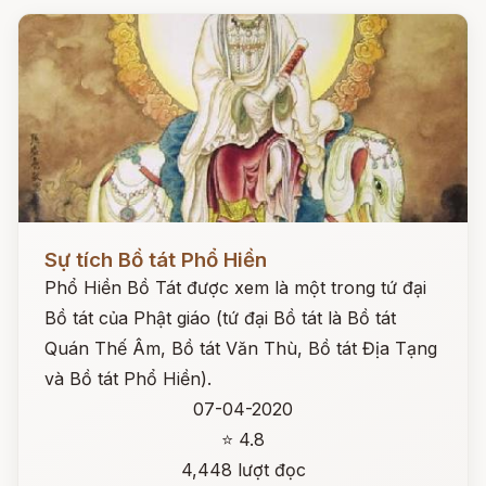
Đọc ngay
Sự tích Bồ tát Phổ Hiền
Phổ Hiền Bồ Tát được xem là một trong tứ đại
Bồ tát của Phật giáo (tứ đại Bồ tát là Bồ tát
Quán Thế Âm, Bồ tát Văn Thù, Bồ tát Địa Tạng
và Bồ tát Phổ Hiền).
07-04-2020
⭐ 4.8
4,448 lượt đọc