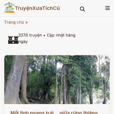
TruyệnXưaTíchCũ
Trang chủ
>
3376 truyện
•
Cập nhật hàng
🏰
ngày
Đọc ngay
Mối tình ngang trái... giữa rừng thiêng