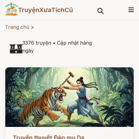
TruyệnXưaTíchCũ
Trang chủ
>
3376 truyện
•
Cập nhật hàng
🏰
ngày
Đọc ngay
Truyền thuyết Đèo mụ Dạ