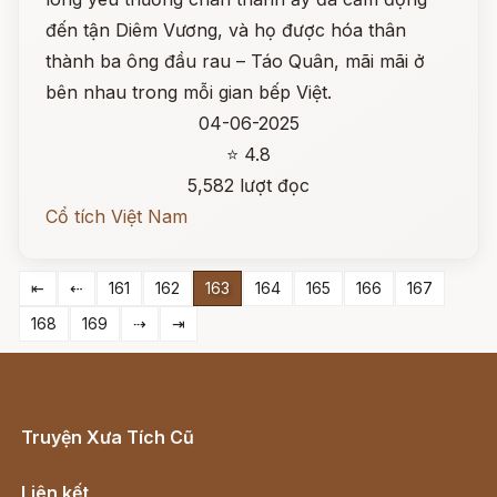
đến tận Diêm Vương, và họ được hóa thân
thành ba ông đầu rau – Táo Quân, mãi mãi ở
bên nhau trong mỗi gian bếp Việt.
04-06-2025
⭐ 4.8
5,582 lượt đọc
Cổ tích Việt Nam
⇤
⇠
161
162
163
164
165
166
167
168
169
⇢
⇥
Truyện Xưa Tích Cũ
Cổ tích Việt Nam
Liên kết