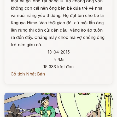
một bé gái nhỏ rất đáng iu. Vợ chồng ông vốn
không con cái nên ông bèn bế đứa trẻ về nhà
và nuôi nấng yêu thương. Họ đặt tên cho bé là
Kaguya Hime. Vào thời gian đó, cứ mỗi lần ông
lên rừng thì đốn củi đến đâu, vàng ào ào tuôn
ra đến đấy. Chẳng mấy chốc mà vợ chồng ông
trở nên giàu có.
13-04-2015
⭐ 4.8
15,333 lượt đọc
Cổ tích Nhật Bản