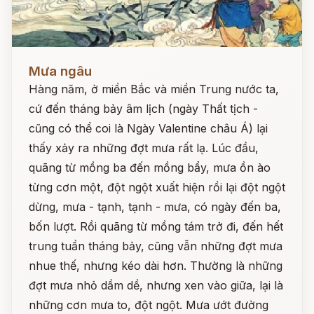
Đọc ngay
Mưa ngâu
Hàng năm, ở miền Bắc và miền Trung nước ta,
cứ đến tháng bảy âm lịch (ngày Thất tịch -
cũng có thể coi là Ngày Valentine châu Á) lại
thấy xảy ra những đợt mưa rất lạ. Lúc đầu,
quãng từ mồng ba đến mồng bẩy, mưa ồn ào
từng cơn một, đột ngột xuất hiện rồi lại đột ngột
dừng, mưa - tạnh, tạnh - mưa, có ngày đến ba,
bốn lượt. Rồi quãng từ mồng tám trở đi, đến hết
trung tuần tháng bảy, cũng vẫn những đợt mưa
nhue thế, nhưng kéo dài hơn. Thường là những
đợt mưa nhỏ dầm dề, nhưng xen vào giữa, lại là
những cơn mưa to, đột ngột. Mưa ướt đường