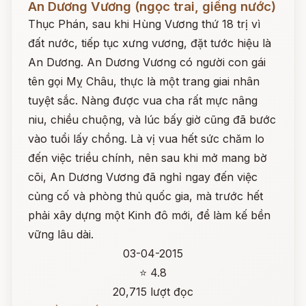
An Dương Vương (ngọc trai, giếng nước)
Thục Phán, sau khi Hùng Vương thứ 18 trị vì
đất nước, tiếp tục xưng vương, đặt tước hiệu là
An Dương. An Dương Vương có người con gái
tên gọi Mỵ Châu, thực là một trang giai nhân
tuyệt sắc. Nàng được vua cha rất mực nâng
niu, chiều chuộng, và lúc bấy giờ cũng đã bước
vào tuổi lấy chồng. Là vị vua hết sức chăm lo
đến việc triều chính, nên sau khi mở mang bờ
cõi, An Dương Vương đã nghỉ ngay đến việc
củng cố và phòng thủ quốc gia, mà trước hết
phải xây dựng một Kinh đô mới, để làm kế bền
vững lâu dài.
03-04-2015
⭐ 4.8
20,715 lượt đọc