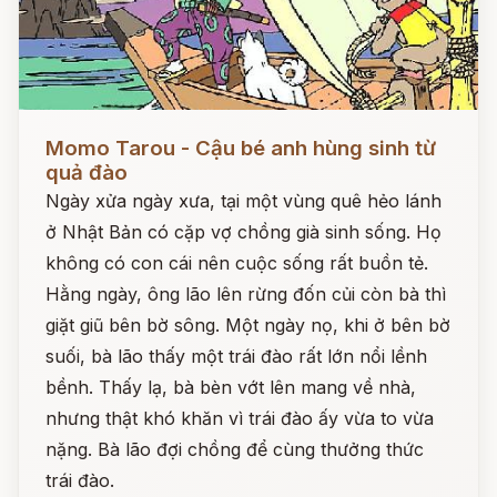
Đọc ngay
Momo Tarou - Cậu bé anh hùng sinh từ
quả đào
Ngày xửa ngày xưa, tại một vùng quê hẻo lánh
ở Nhật Bản có cặp vợ chồng già sinh sống. Họ
không có con cái nên cuộc sống rất buồn tẻ.
Hằng ngày, ông lão lên rừng đốn củi còn bà thì
giặt giũ bên bờ sông. Một ngày nọ, khi ở bên bờ
suối, bà lão thấy một trái đào rất lớn nổi lềnh
bềnh. Thấy lạ, bà bèn vớt lên mang về nhà,
nhưng thật khó khăn vì trái đào ấy vừa to vừa
nặng. Bà lão đợi chồng để cùng thưởng thức
trái đào.