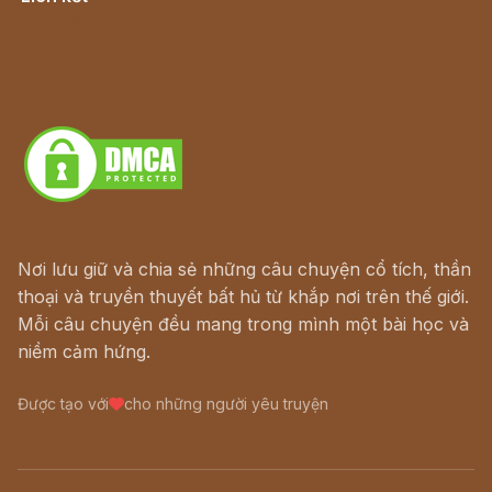
Lịch vạn niên
Hà Nội cũ - Món ngon Hà Nội
Truyện kiếm hiệp - Ngôn tình
Download - Tải Miễn Phí
Nơi lưu giữ và chia sẻ những câu chuyện cổ tích, thần
thoại và truyền thuyết bất hủ từ khắp nơi trên thế giới.
Mỗi câu chuyện đều mang trong mình một bài học và
niềm cảm hứng.
Được tạo với
cho những người yêu truyện