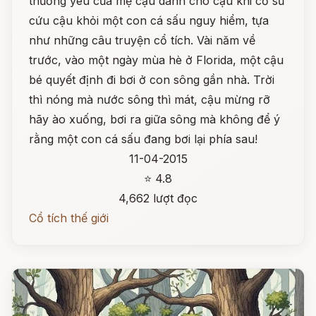
thương yêu của mẹ cậu dành cho cậu khi cố sữ
cứu cậu khỏi một con cá sấu nguy hiểm, tựa
như những câu truyện cổ tích. Vài năm về
trước, vào một ngày mùa hè ở Florida, một cậu
bé quyết định đi bơi ở con sông gần nhà. Trời
thì nóng mà nước sông thì mát, cậu mừng rỡ
hãy ào xuống, bơi ra giữa sông mà không để ý
rằng một con cá sấu đang bơi lại phía sau!
11-04-2015
⭐ 4.8
4,662 lượt đọc
Cổ tích thế giới