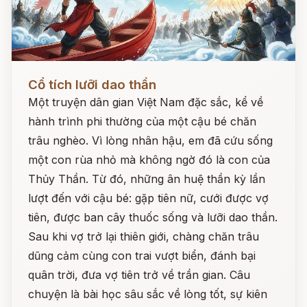
Đọc ngay
Cổ tích lưỡi dao thần
Một truyện dân gian Việt Nam đặc sắc, kể về
hành trình phi thường của một cậu bé chăn
trâu nghèo. Vì lòng nhân hậu, em đã cứu sống
một con rùa nhỏ mà không ngờ đó là con của
Thủy Thần. Từ đó, những ân huệ thần kỳ lần
lượt đến với cậu bé: gặp tiên nữ, cưới được vợ
tiên, được ban cây thuốc sống và lưỡi dao thần.
Sau khi vợ trở lại thiên giới, chàng chăn trâu
dũng cảm cùng con trai vượt biển, đánh bại
quân trời, đưa vợ tiên trở về trần gian. Câu
chuyện là bài học sâu sắc về lòng tốt, sự kiên